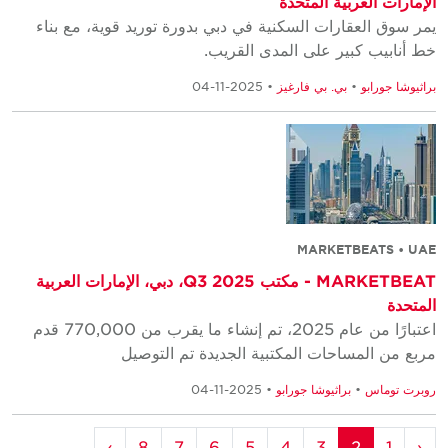
الإمارات العربية المتحدة
يمر سوق العقارات السكنية في دبي بدورة توريد قوية، مع بناء
خط أنابيب كبير على المدى القريب.
براثيوشا جورابو
•
بي. بي فارغيز
• 2025-11-04
MARKETBEATS • UAE
MARKETBEAT - مكتب Q3 2025، دبي، الإمارات العربية
المتحدة
اعتبارًا من عام 2025، تم إنشاء ما يقرب من 770,000 قدم
مربع من المساحات المكتبية الجديدة تم التوصيل
روبرت توماس
•
براثيوشا جورابو
• 2025-11-04
›
8
7
6
5
4
3
2
1
‹