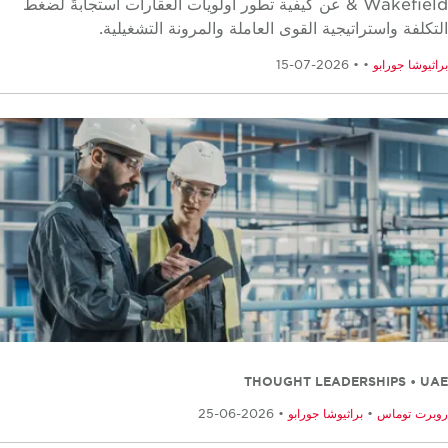
& Wakefield عن كيفية تطور أولويات العقارات استجابةً لضغط
تكلفة واستراتيجية القوى العاملة والمرونة التشغيلية.
ثيوشا جورابو
•
• 2026-07-15
THOUGHT LEADERSHIPS • U
برت توماس
•
براثيوشا جورابو
• 2026-06-25