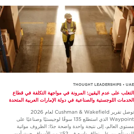
THOUGHT LEADERSHIPS • U
تغلب على عدم اليقين: المرونة في مواجهة التكلفة في قطاع
خدمات اللوجستية والصناعية في دولة الإمارات العربية المتحدة
توصل تقرير Cushman & Wakefield لعام 2026
Waypoint الذي استطلع 135 سوقًا لوجيستيًا وصناعيًا على
توى العالم، إلى نتيجة واحدة واضحة جدًا: الظروف مواتية
للمستأجرين على نطاق واسع في 52٪ من الأسواق، حيث أدت