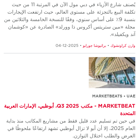
يُصنف شارع الأزياء في دبي مول الآن في المرتبة 11 من حيث
تكلفة البيع بالتجزئة على مستوى العالم، حيث ارتفعت الإيجارات
بنسبة 9٪ على أساس سنوي، وفقًا للنسخة الخامسة والثلاثين من
مجلة «مين ستريتس أكروس ذا وورلد» الصادرة عن «كوشمان
آند ويكفيلد».
وارن كراوتشوك
•
براثيوشا جورابو
• 2025-12-04
MARKETBEATS • UAE
MARKETBEAT - مكتب Q3 2025، أبوظبي، الإمارات العربية
المتحدة
في حين تم تسليم عدد قليل فقط من مشاريع المكاتب منذ بداية
العام 2025، إلا أن أبو لا تزال أبوظبي تشهد ارتفاعًا ملحوظًا في
العرض والطلب اختلال التوازن.