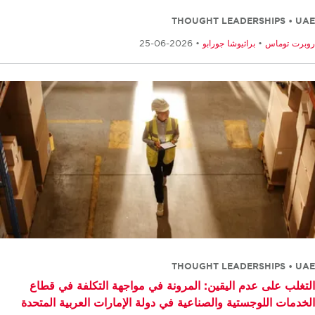
THOUGHT LEADERSHIPS • U
برت توماس
•
براثيوشا جورابو
• 2026-06-25
THOUGHT LEADERSHIPS • U
تغلب على عدم اليقين: المرونة في مواجهة التكلفة في قطاع
خدمات اللوجستية والصناعية في دولة الإمارات العربية المتحدة