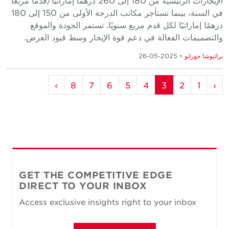
الإيجارات الرئيسية من 180 إلى 260 درهمًا إماراتيًا/قدمًا مربعًا
في السنة، بينما تستأجر مكاتب الدرجة الأولى من 150 إلى 180
درهمًا إماراتيًا لكل قدم مربع سنويًا. تستمر الجودة والموقع
والتصميمات الفعالة في دعم قوة الإيجار وسط قيود العرض.
براثيوشا جورابو
• 2025-05-26
›
8
7
6
5
4
3
2
1
‹
GET THE COMPETITIVE EDGE
DIRECT TO YOUR INBOX
Access exclusive insights right to your inbox