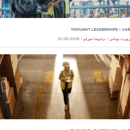
THOUGHT LEADERSHIPS • U
برت توماس
•
براثيوشا جورابو
• 2026-06-25