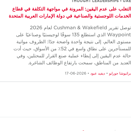
THOUGHT LEADERSHIPS • U
تغلب على عدم اليقين: المرونة في مواجهة التكلفة في قطاع
خدمات اللوجستية والصناعية في دولة الإمارات العربية المتحدة
توصل تقرير Cushman & Wakefield لعام 2026
Waypoint الذي استطلع 135 سوقًا لوجيستيًا وصناعيًا على
توى العالم، إلى نتيجة واحدة واضحة جدًا: الظروف مواتية
للمستأجرين على نطاق واسع في 52٪ من الأسواق، حيث أدت
لة عدم اليقين إلى إبطاء عملية صنع القرار للمحتلين، وفي
عديد من المناطق، سمحت بارتفاع الوظائف الشاغرة.
ثيوشا جورابو
•
ديفيد عبود
• 2026-06-17