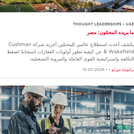
THOUGHT LEADERSHIPS • U
 يريده المحتلون: مصر
يكشف أحدث استطلاع عالمي للمحتلين أجرته شركة Cushman
& Wakefield عن كيفية تطور أولويات العقارات استجابةً لضغط
تكلفة واستراتيجية القوى العاملة والمرونة التشغيلية.
ثيوشا جورابو
•
• 2026-07-15