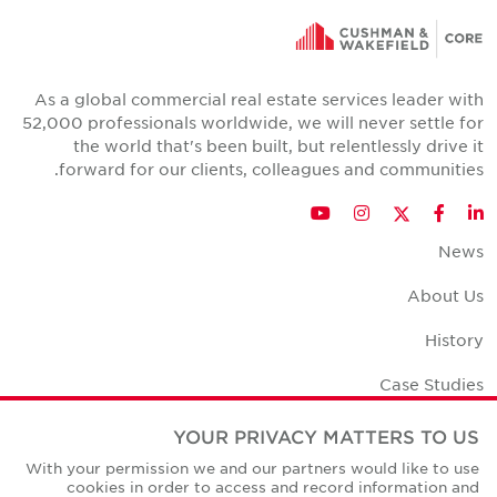
As a global commercial real estate services leader with
52,000 professionals worldwide, we will never settle for
the world that's been built, but relentlessly drive it
forward for our clients, colleagues and communities.
Twitter
YouTube
Instagram
Facebook
LinkedIn
News
About Us
History
Case Studies
Office Space Calculator
YOUR PRIVACY MATTERS TO US
With your permission we and our partners would like to use
Careers
cookies in order to access and record information and