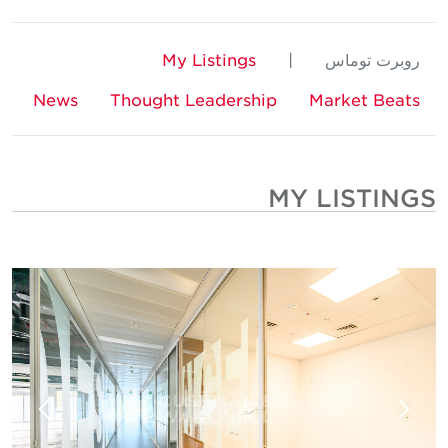
مبيعات المشاريع والاستشارات التسويقية
تمثيل المالك
روبرت توماس
|
My Listings
تمثيل المستأجر
إدارة المعاملات
News
Thought Leadership
Market Beats
تطوير الأعمال
إدارة الحساب الرئيسي
التفاوض
إدارة الأصول
MY LISTINGS
المبيعات والاستحواذ