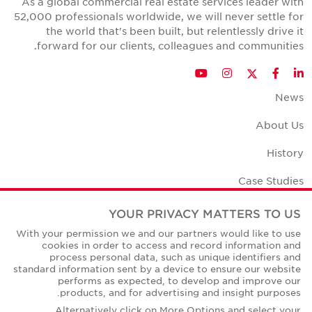
As a global commercial real estate services leader with
52,000 professionals worldwide, we will never settle for
the world that's been built, but relentlessly drive it
forward for our clients, colleagues and communities.
Twitter
YouTube
Instagram
Facebook
LinkedIn
News
About Us
History
Case Studies
Office Space Calculator
YOUR PRIVACY MATTERS TO US
With your permission we and our partners would like to use
Careers
cookies in order to access and record information and
process personal data, such as unique identifiers and
Contact Us
standard information sent by a device to ensure our website
performs as expected, to develop and improve our
Office Locations
products, and for advertising and insight purposes.
Alternatively click on More Options and select your