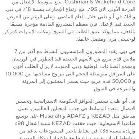
Cushman & Wakefield Core، يبلغ متوسط الإشغال من
الدرجة الأولى الآن 95٪، مع ارتفاع الإيجارات بنسبة 18٪ في دبي
و 13٪ في أبو ظبي خلال العام الماضي. وعلى الرغم من العرض
الجديد قيد الإعداد، فإن معظم المشاريع القادمة مؤجرة مسبقًا
بالفعل، مما يؤكد عمق الطلب في السوق ومكانة الإمارات كمركز
لوجستي مرن ومتصل عالميًا.
في دبي، يقود المطورون المؤسسيون النشاط مع أكثر من 7
ملايين قدم مربع من الأسهم الجديدة قيد التطوير في الورسان
ومجمع الصناعات الوطنية ودبي الجنوب. لا يزال الطلب أقوى
على المرافق متوسطة الحجم التي تتراوح مساحتها بين 10,000
و 50,000 قدم مربع حيث يسعى المحتلون إلى المرونة
والسرعة في السوق.
في أبو ظبي، تستمر الحوافز الحكومية الاستراتيجية وتحسين
الاتصال متعدد الوسائط في جذب المحتلين العالميين. تعمل
مناطق مثل KEZAD و ADAFZ و Musafah على توسيع
طاقتها الاستيعابية، حيث حققت KEZAD نسبة إشغال 98٪
وزيادة بنسبة 35٪ في نشاط تأجير المستودعات بدعم من
روابطها المباشرة مع ميناء خليفة والاتحاد للسكك الحديدية.