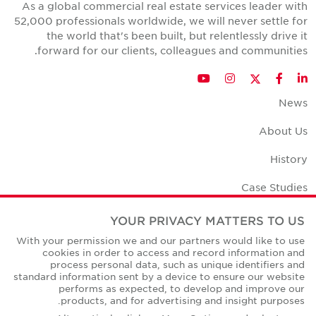
As a global commercial real estate services leader with
52,000 professionals worldwide, we will never settle for
the world that's been built, but relentlessly drive it
forward for our clients, colleagues and communities.
Twitter
YouTube
Instagram
Facebook
LinkedIn
News
About Us
History
Case Studies
Office Space Calculator
YOUR PRIVACY MATTERS TO US
With your permission we and our partners would like to use
Careers
cookies in order to access and record information and
process personal data, such as unique identifiers and
Contact Us
standard information sent by a device to ensure our website
performs as expected, to develop and improve our
Office Locations
products, and for advertising and insight purposes.