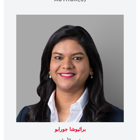
براثيوشا جورابو