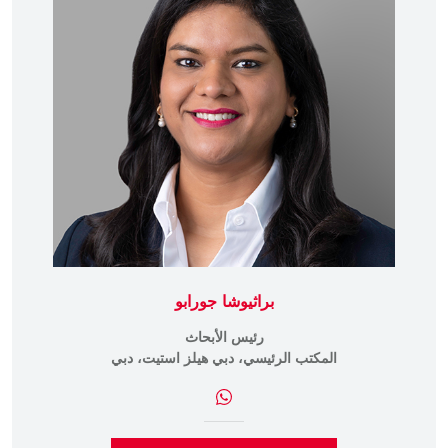
براثيوشا جورابو
رئيس الأبحاث
متحدة
المكتب الرئيسي، دبي هيلز استيت، دبي
سنترو 