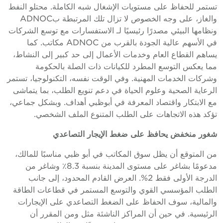
تستمر للحفاظ على مستويات الإشغال شبه الكاملة. محتلو النفط
والغاز، على وجه الخصوص لا تزال تلك المرتبطة بADNOC
ونظامها البيئي مصدرًا رئيسيًا لـ الاستفسارات مع توسع الشركات
في الأسهم عالية الجودة بالقرب من ADNOC مكاتب. كما
يساهم القطاع العام وخدمات الأعمال إلى حد كبير إلى النشاط،
مما يعكس التوسع المطرد للكيانات ذات الصلة بالحكومة
وشركات الخدمات المهنية. وفي الوقت نفسه، التكنولوجيا، تستمر
الرعاية الصحية وعلوم الحياة في دعم تنويع الطلب، بما يتماشى
مع الابتكار واقتصاد المعرفة في أبوظبي أهداف. وبشكل جماعي،
تؤكد هذه الاتجاهات على الطلب المتنوع الملف الشخصي.
شغور منخفض يحافظ على ضغط الإيجار التصاعدي
من المتوقع أن يظل سوق المكاتب في أبو ظبي مناسبًا للمالك،
مدعومًا بشاغر على مستوى المدينة بنسبة 8.3٪ وشاغر من
الدرجة الأولى فقط 2%. العرض القادم المحدود، إلى جانب
الطلب المؤسسي القوي والتوسع المستمر في قطاعات الطاقة
والمالية، سوف الحفاظ على الضغط التصاعدي على الإيجارات
الرئيسية. في حين أن المراكز الناشئة مثل ومن المقرر أن