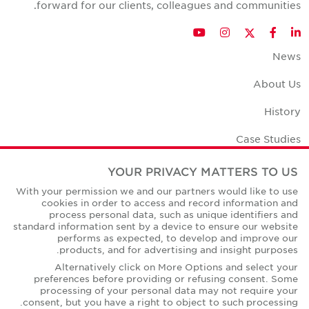
forward for our clients, colleagues and communities.
Twitter
YouTube
Instagram
Facebook
LinkedIn
News
About Us
History
Case Studies
Office Space Calculator
YOUR PRIVACY MATTERS TO US
With your permission we and our partners would like to use
Careers
cookies in order to access and record information and
process personal data, such as unique identifiers and
Contact Us
standard information sent by a device to ensure our website
performs as expected, to develop and improve our
Office Locations
products, and for advertising and insight purposes.
Alternatively click on More Options and select your
Corporate Social Responsibility
preferences before providing or refusing consent. Some
processing of your personal data may not require your
consent, but you have a right to object to such processing.