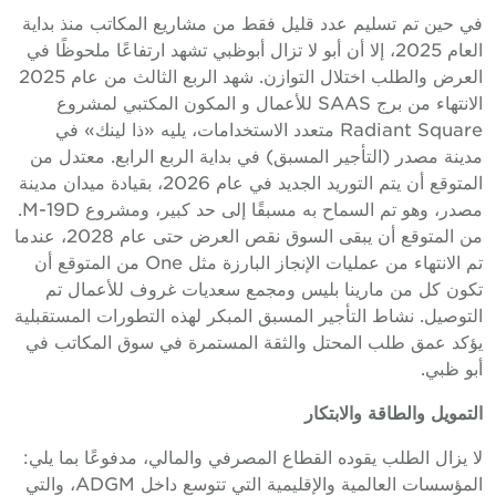
في حين تم تسليم عدد قليل فقط من مشاريع المكاتب منذ بداية
العام 2025، إلا أن أبو لا تزال أبوظبي تشهد ارتفاعًا ملحوظًا في
العرض والطلب اختلال التوازن. شهد الربع الثالث من عام 2025
الانتهاء من برج SAAS للأعمال و المكون المكتبي لمشروع
Radiant Square متعدد الاستخدامات، يليه «ذا لينك» في
مدينة مصدر (التأجير المسبق) في بداية الربع الرابع. معتدل من
المتوقع أن يتم التوريد الجديد في عام 2026، بقيادة ميدان مدينة
مصدر، وهو تم السماح به مسبقًا إلى حد كبير، ومشروع M-19D.
من المتوقع أن يبقى السوق نقص العرض حتى عام 2028، عندما
تم الانتهاء من عمليات الإنجاز البارزة مثل One من المتوقع أن
تكون كل من مارينا بليس ومجمع سعديات غروف للأعمال تم
التوصيل. نشاط التأجير المسبق المبكر لهذه التطورات المستقبلية
يؤكد عمق طلب المحتل والثقة المستمرة في سوق المكاتب في
أبو ظبي.
التمويل والطاقة والابتكار
لا يزال الطلب يقوده القطاع المصرفي والمالي، مدفوعًا بما يلي:
المؤسسات العالمية والإقليمية التي تتوسع داخل ADGM، والتي