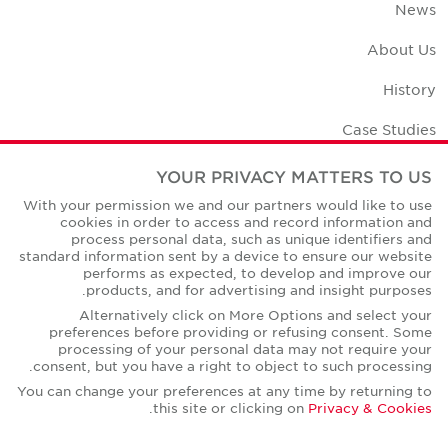
News
About Us
History
Case Studies
Office Space Calculator
YOUR PRIVACY MATTERS TO US
With your permission we and our partners would like to use
Careers
cookies in order to access and record information and
process personal data, such as unique identifiers and
Contact Us
standard information sent by a device to ensure our website
performs as expected, to develop and improve our
Office Locations
products, and for advertising and insight purposes.
Alternatively click on More Options and select your
Corporate Social Responsibility
preferences before providing or refusing consent. Some
processing of your personal data may not require your
consent, but you have a right to object to such processing.
You can change your preferences at any time by returning to
.
this site or clicking on
Privacy & Cookies
Privacy Policies