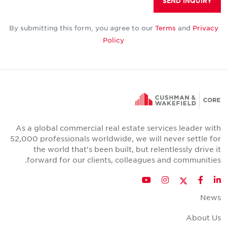
SEND INQUIRY
By submitting this form, you agree to our
Terms
and
Privacy
Policy
As a global commercial real estate services leader wit
52,000 professionals worldwide, we will never settle fo
the world that's been built, but relentlessly drive i
forward for our clients, colleagues and communities
Twitter
YouTube
Instagram
Facebook
LinkedIn
New
About U