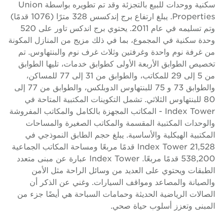
سكنية ووحدات للبيع بالتجزئة وقد تم تطويره بواسطة Union
Properties. يبلغ ارتفاع برج إندكسس 328 مترًا (1076 قدمًا)
وتم تسليمه في عام 2011. يحتوي برج اندكس تاور على 520
حدة سكنية في المجموع، بما في ذلك مزيج من المنازل المكونة
ن غرفة نوم واحدة وغرفتين وثلاث غرف نوم والبنتهاوس. تم
خصيص الطوابق الأربعة الأولى كطوابق خدمات، تليها الطوابق
من 5 إلى 29 للمكاتب، والطوابق من 31 إلى 77 للمساكن،
والطوابق 73 و 75 للبنتهاوس الدوبلكس، والطوابق من 77 إلى
80 للبنتهاوس الثلاثي. تشمل التكوينات المكتبية المتاحة في
Index Tower - المكاتب المجهزة بالكامل والمكاتب المفروشة
الوحدات المكتبية المقسمة والمكاتب الصغيرة والمساحات
لمكتبية الهيكلية والأساسية. يبلغ حجم الطابق النموذجي في
Index Tower 21,528 قدمًا مربعًا ومساحة المكاتب الجماعية
538,200 قدمًا مربعًا. Index Tower عبارة عن مبنى متعدد
لطبقات ويحتوي على العديد من وسائل الراحة مثل الأمن
الصيانة والمصاعد ومواقف السيارات. وغني عن الذكر أن
لصالات الرياضية الحديثة وحمامات السباحة هي أيضًا جزء من
لمبنى وتعزز أسلوب حياة صحي.