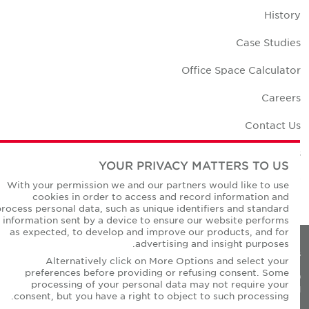
Histor
Case Studie
Office Space Calculato
Career
Contact U
Office Location
YOUR PRIVACY MATTERS TO US
Corporate Social Responsibilit
With your permission we and our partners would like to use
cookies in order to access and record information and
process personal data, such as unique identifiers and standard
information sent by a device to ensure our website performs
as expected, to develop and improve our products, and for
advertising and insight purposes.
Privacy Policie
Alternatively click on More Options and select your
preferences before providing or refusing consent. Some
© Copyright Cushman & Wakefield Core 20
processing of your personal data may not require your
All Rights Reserved
consent, but you have a right to object to such processing.