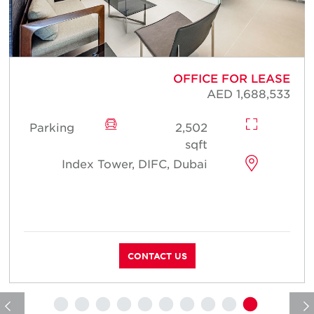
E
OFFICE FOR LEASE
0
AED 1,688,533
Parking
2,502
sqft
Index Tower, DIFC, Dubai
CONTACT US