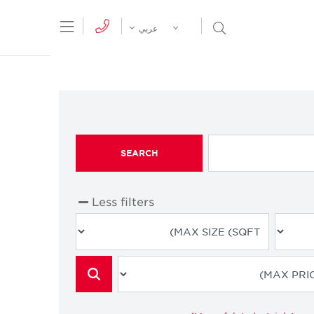
tion Menu
Open Search Menu
عربي
SEARCH
Less filters