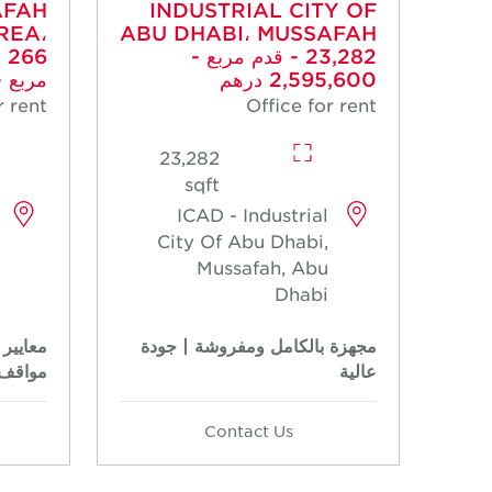
AFAH
INDUSTRIAL CITY OF
REA،
ABU DHABI، MUSSAFAH
- 23,282 قدم مربع -
2,595,600 درهم
مربع - 32,400 د
r rent
Office for rent
23,282
sqft
ICAD - Industrial
City Of Abu Dhabi,
Mussafah, Abu
Dhabi
مجهزة بالكامل ومفروشة | جودة
معايير 
عالية
مواقف 
Contact Us