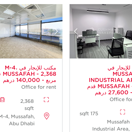
لإيجار في
مكتب للإيجار في M-4،
MUSS
 2,368
INDUSTRIAL A
مربع - 140,000 درهم
MUSSAFAH - 175 قدم
Office for rent
رهم
Office fo
2,368
sqft
175 sqft
M-4, Mussafah,
Mussafah
Abu Dhabi
Industrial Area,