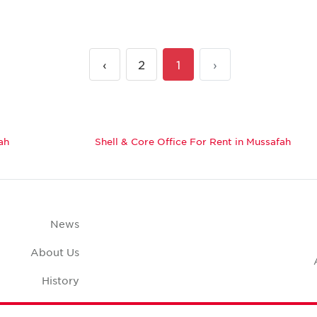
›
2
1
‹
ah
Shell & Core Office For Rent in Mussafah
News
About Us
History
Case Studies