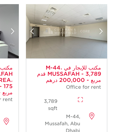
مكتب للإيجار في M-44،
مكتب ل
MUSSAFAH - 3,789 قدم
AFAH
مربع - 200,000 درهم
REA،
Office for rent
مربع - 27,600 د
r rent
3,789
sqft
M-44,
Mussafah, Abu
Dhabi