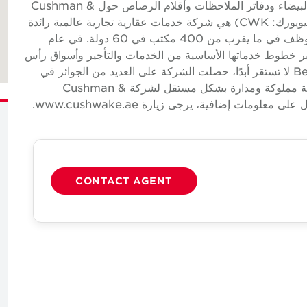
الضيافة والتصميم الحديث - انعكاس الشاشة واللوحات البيضاء ودفاتر الملاحظات وأقلام الرصاص حول Cushman &
Wakefield Cushman & Wakefield _0 (بورصة نيويورك: CWK) هي شركة خدمات عقارية تجارية عالمية رائدة
لأصحاب العقارات وشاغليها مع ما يقرب من 52000 موظف في ما يقرب من 400 مكتب في 60 دولة. في عام
يرادات بلغت 9.4 مليار دولار عبر خطوط خدماتها الأساسية من الخدمات والتأجير وأسواق رأس
المال والتقييم وغيرها. بناءً على الاعتقاد بأن شركة Better لا تستقر أبدًا، حصلت الشركة على العديد من الجوائز في
الصناعة والأعمال لثقافتها الحائزة على جوائز. شركة تابعة مملوكة ومدارة بشكل مستقل لشركة Cushman &
CONTACT AGENT