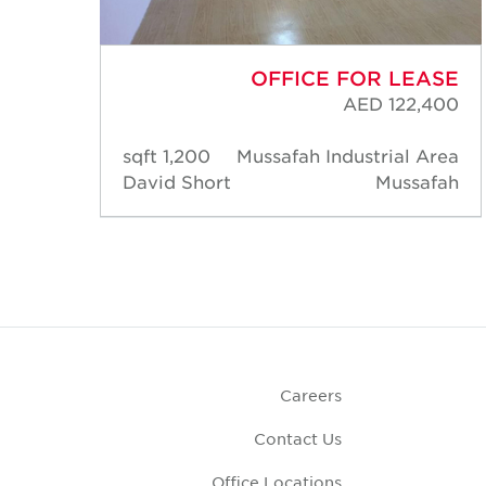
ASE
OFFICE FOR LEASE
800
AED 122,400
Area
1,200 sqft
Mussafah Industrial Area
afah
David Short
Mussafah
Careers
Contact Us
Office Locations