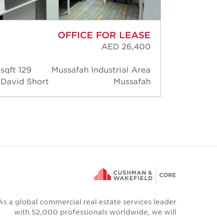
OFFICE FOR LEASE
AED 26,400
129 sqft
Mussafah Industrial Area
1,18
David Short
Mussafah
David 
As a global commercial real estate services leader
with 52,000 professionals worldwide, we will