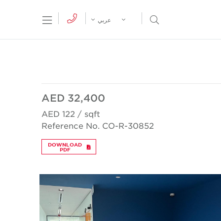
tion Menu
Open Search Menu
عربي
AED 32,400
AED 122 / sqft
Reference No. CO-R-30852
DOWNLOAD
PDF