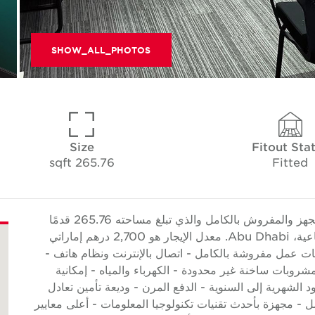
SHOW_ALL_PHOTOS
Size
Fitout Sta
265.76 sqft
Fitted
تقدم Cushman & Wakefield Core هذا المكتب المجهز والمفروش بالكامل والذي تبلغ مساحته 265.76 قدمًا
مربعًا (24.69 مترًا مربعًا) ويقع في منطقة مصفح الصناعية، Abu Dhabi. معدل الإيجار هو 2,700 درهم إماراتي
يزات: - محطات عمل مفروشة بالكامل - اتصال بالإنترنت ونظام هاتف -
روبات ساخنة غير محدودة - الكهرباء والمياه - إمكانية
الشهرية إلى السنوية - الدفع المرن - وديعة تأمين تعادل
- مجهزة بأحدث تقنيات تكنولوجيا المعلومات - أعلى معايير