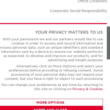
Office Location
Corporate Social Responsibilit
YOUR PRIVACY MATTERS TO US
Privacy Policie
With your permission we and our partners would like to use
cookies in order to access and record information and
© Copyright Cushman & Wakefield Core 20
process personal data, such as unique identifiers and standard
All Rights Reserved
information sent by a device to ensure our website performs
as expected, to develop and improve our products, and for
advertising and insight purposes.
Alternatively click on More Options and select your
preferences before providing or refusing consent. Some
processing of your personal data may not require your
consent, but you have a right to object to such processing.
You can change your preferences at any time by returning to
.
this site or clicking on
Privacy & Cookies
MORE OPTIONS
AGREE AND CLOSE