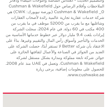
التصميم الحديث - انعكاس الشاشة واللوحات البيضاء ودفاتر
الملاحظات وأقلام الرصاص حول Cushman & Wakefield
Cushman & Wakefield _0 (بورصة نيويورك: CWK) هي
ركة خدمات عقارية تجارية عالمية رائدة لأصحاب العقارات
وشاغليها مع ما يقرب من 52000 موظف في ما يقرب من
400 مكتب في 60 دولة. في عام 2024، سجلت الشركة
إيرادات بلغت 9.4 مليار دولار عبر خطوط خدماتها الأساسية من
لخدمات والتأجير وأسواق رأس المال والتقييم وغيرها. بناءً على
الاعتقاد بأن شركة Better لا تستقر أبدًا، حصلت الشركة على
لعديد من الجوائز في الصناعة والأعمال لثقافتها الحائزة على
وائز. شركة تابعة مملوكة ومدارة بشكل مستقل لشركة
Cushman & Wakefield، وتعمل في UAE منذ عام 2008.
لحصول على معلومات إضافية، يرجى زيارة
www.cushwake.ae