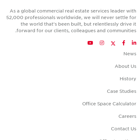
As a global commercial real estate services leader wit
52,000 professionals worldwide, we will never settle fo
the world that's been built, but relentlessly drive i
forward for our clients, colleagues and communities
Twitter
YouTube
Instagram
Facebook
LinkedIn
New
About U
Histor
Case Studie
Office Space Calculato
Career
Contact U