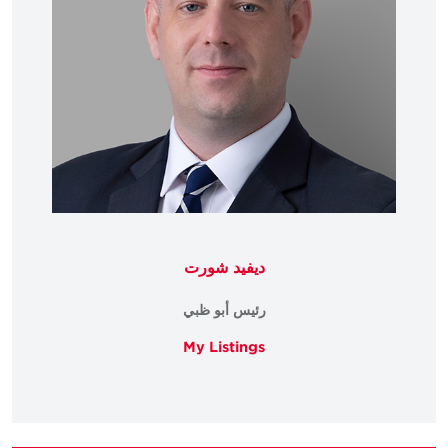
ديفيد شورت
رئيس أبو ظبي
My Listings