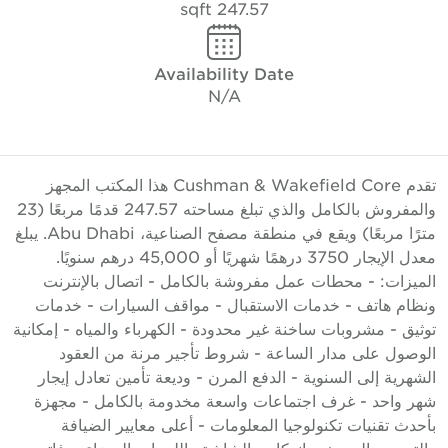
247.57 sqft
Availability Date
N/A
تقدم Cushman & Wakefield Core هذا المكتب المجهز
والمفروش بالكامل والذي تبلغ مساحته 247.57 قدمًا مربعًا (23
مترًا مربعًا) ويقع في منطقة مصفح الصناعية، Abu Dhabi. يبلغ
معدل الإيجار 3750 درهمًا شهريًا أو 45,000 درهم سنويًا.
لميزات: - محطات عمل مفروشة بالكامل - اتصال بالإنترنت
نظام هاتف - خدمات الاستقبال - مواقف السيارات - خدمات
وثيق - مشروبات ساخنة غير محدودة - الكهرباء والمياه - إمكانية
لوصول على مدار الساعة - شروط تأجير مرنة من العقود
لشهرية إلى السنوية - الدفع المرن - وديعة تأمين تعادل إيجار
هر واحد - غرف اجتماعات واسعة مخدومة بالكامل - مجهزة
أحدث تقنيات تكنولوجيا المعلومات - أعلى معايير الضيافة