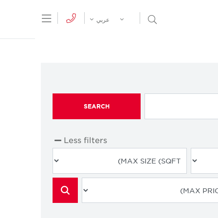
tion Menu
Open Search Menu
عربي
SEARCH
Less filters