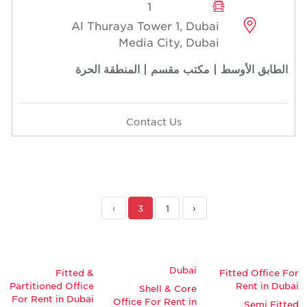
1
Al Thuraya Tower 1, Dubai
Media City, Dubai
الطابق الأوسط | مكتب مقسم | المنطقة الحرة
Contact Us
›
3
1
‹
Dubai
Fitted &
Fitted Office For
Partitioned Office
Rent in Dubai
Shell & Core
For Rent in Dubai
Office For Rent in
Semi Fitted