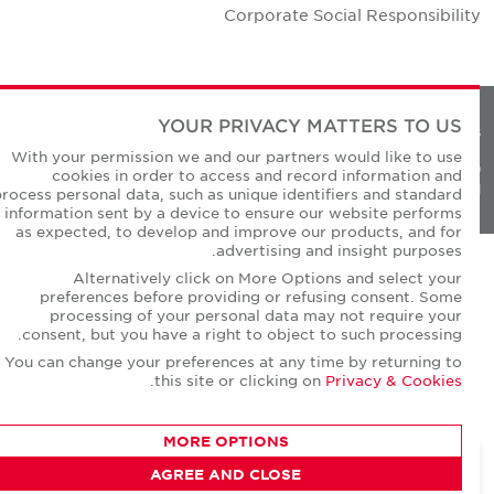
Corporate Social Responsibilit
YOUR PRIVACY MATTERS TO US
Privacy Policie
With your permission we and our partners would like to use
© Copyright Cushman & Wakefield Core 20
cookies in order to access and record information and
All Rights Reserved
process personal data, such as unique identifiers and standard
information sent by a device to ensure our website performs
as expected, to develop and improve our products, and for
advertising and insight purposes.
Alternatively click on More Options and select your
preferences before providing or refusing consent. Some
processing of your personal data may not require your
consent, but you have a right to object to such processing.
You can change your preferences at any time by returning to
.
this site or clicking on
Privacy & Cookies
MORE OPTIONS
AGREE AND CLOSE
CONTACT AGENT
Warren Gonsalves