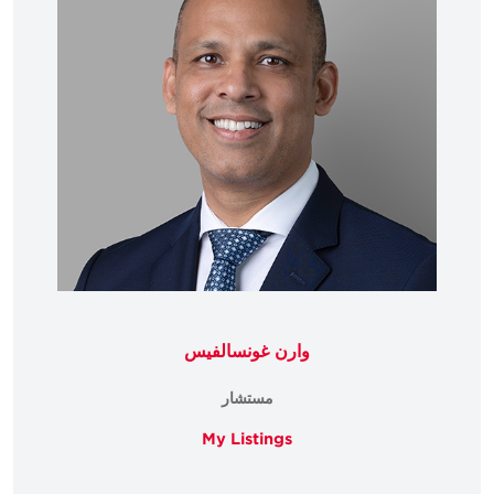
وارن غونسالفيس
مستشار
My Listings