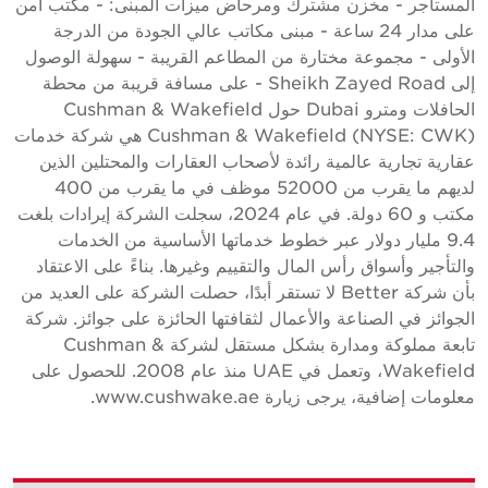
لمستأجر - مخزن مشترك ومرحاض ميزات المبنى: - مكتب أمن
على مدار 24 ساعة - مبنى مكاتب عالي الجودة من الدرجة
لأولى - مجموعة مختارة من المطاعم القريبة - سهولة الوصول
إلى Sheikh Zayed Road - على مسافة قريبة من محطة
الحافلات ومترو Dubai حول Cushman & Wakefield
Cushman & Wakefield (NYSE: CWK) هي شركة خدمات
قارية تجارية عالمية رائدة لأصحاب العقارات والمحتلين الذين
لديهم ما يقرب من 52000 موظف في ما يقرب من 400
مكتب و 60 دولة. في عام 2024، سجلت الشركة إيرادات بلغت
9.4 مليار دولار عبر خطوط خدماتها الأساسية من الخدمات
التأجير وأسواق رأس المال والتقييم وغيرها. بناءً على الاعتقاد
بأن شركة Better لا تستقر أبدًا، حصلت الشركة على العديد من
لجوائز في الصناعة والأعمال لثقافتها الحائزة على جوائز. شركة
تابعة مملوكة ومدارة بشكل مستقل لشركة Cushman &
Wakefield، وتعمل في UAE منذ عام 2008. للحصول على
علومات إضافية، يرجى زيارة www.cushwake.ae.