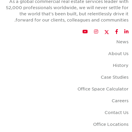
As a global commercial real estate services leader wit
52,000 professionals worldwide, we will never settle fo
the world that's been built, but relentlessly drive i
forward for our clients, colleagues and communities
Twitter
YouTube
Instagram
Facebook
LinkedIn
New
About U
Histor
Case Studie
Office Space Calculato
Career
Contact U
Office Location