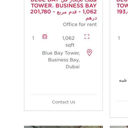
TOWER، BUSINESS BAY
TOW
ربع - 193,420
- 1,062 قدم مربع - 201,780
درهم
Office for rent
1
1,062
1
sqft
Blue Bay Tower,
Business Bay,
Dubai
شبه
Contact Us