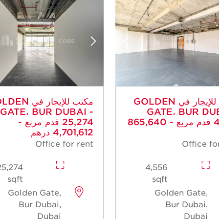
مكتب للإيجار في GOLDEN
مكتب للإيجار في 
GATE، BUR DUBAI -
GATE، BUR DUB
4,556 قدم مربع - 865,640
25,274 قدم مربع -
4,701,612 درهم
Office for rent
Office fo
25,274
4,556
sqft
sqft
Golden Gate,
Golden Gate,
Bur Dubai,
Bur Dubai,
Dubai
Dubai