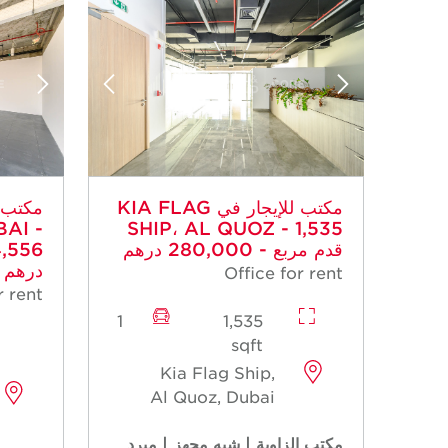
مكتب للإيجار في KIA FLAG
AI -
SHIP، AL QUOZ - 1,535
قدم مربع - 280,000 درهم
درهم
Office for rent
r rent
1
1,535
sqft
Kia Flag Ship,
Al Quoz, Dubai
مكتب الزاوية | شبه مجهز | مبرد