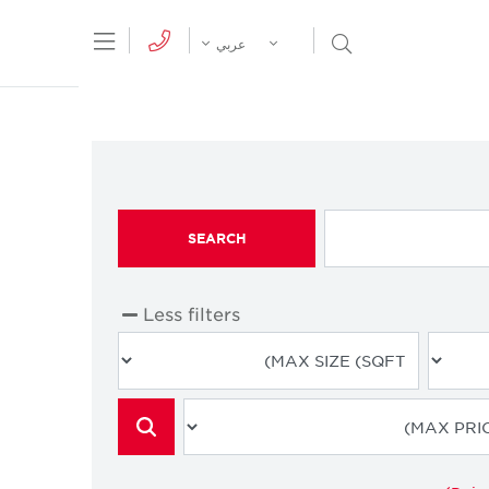
tion Menu
Open Search Menu
عربي
SEARCH
Less filters