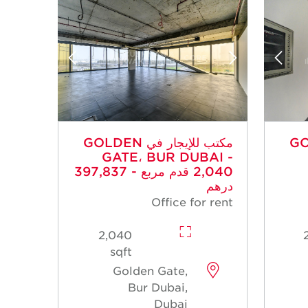
GOLDEN
مكتب للإيجار في GOLDEN
GATE، BUR DUBAI -
2,040 قدم مربع - 397,837
درهم
Office for rent
2,040
sqft
Golden Gate,
Bur Dubai,
Dubai