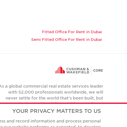
Fitted Office For Rent in Dubai
Semi Fitted Office For Rent in Dubai
As a global commercial real estate services leader
with 52,000 professionals worldwide, we will
never settle for the world that's been built, but
relentlessly drive it forward for our clients,
colleagues and communities.
YOUR PRIVACY MATTERS TO US
Twitter
cess and record information and process personal
YouTube
Instagram
Facebook
LinkedIn
ure our website performs as expected, to develop