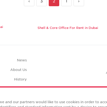
›
3
2
1
‹
ai
Shell & Core Office For Rent in Dubai
News
About Us
History
Case Studies
pace Calculator
we and our partners would like to use cookies in order to ac
identifiers and standard information sent by a device to ens