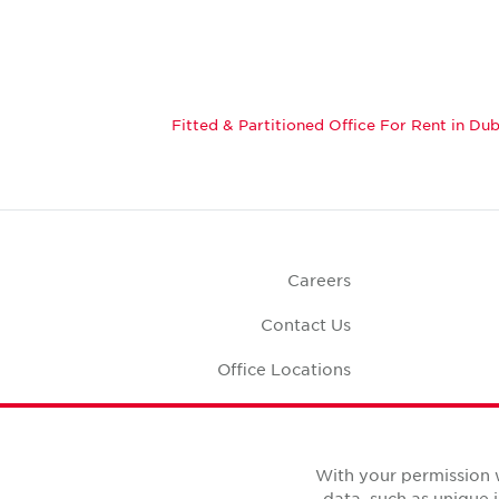
Fitted & Partitioned Office For Rent in Dub
Careers
Contact Us
Office Locations
Corporate Social
Responsibility
Office S
With your permission 
data, such as unique 