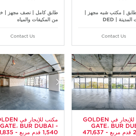
بق | مكتب شبه مجهز |
طابق كامل | نصف مجهز | خا
المدينة | DED
من المكيفات والمياه
Contact Us
Contact Us
مكتب للإيجار في GOLDEN
مكتب للإيجار في 
GATE، BUR DUBAI -
GATE، BUR DUB
2,695 قدم مربع - 471,637
1,540 قدم مربع 