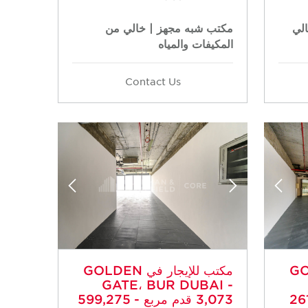
لي
مكتب شبه مجهز | خالي من
المكيفات والمياه
Contact Us
GOLDEN
مكتب للإيجار في GOLDEN
GATE، BUR DUBAI -
- 261,835
3,073 قدم مربع - 599,275