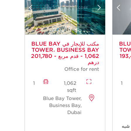
 BLUE BAY
مكتب للإيجار في BLUE BAY
TOWER، BUSINESS BAY
TOW
ربع - 193,420
- 1,062 قدم مربع - 201,780
درهم
Office for rent
1
1,062
1
sqft
Blue Bay Tower,
Business Bay,
Dubai
شبه