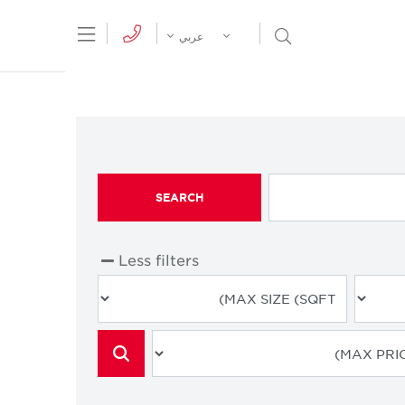
tion Menu
Open Search Menu
عربي
SEARCH
Less filters