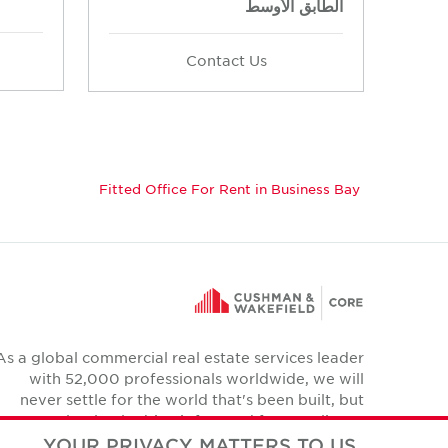
الطابق الأوسط
Contact Us
Fitted Office For Rent in Business Bay
As a global commercial real estate services leader
with 52,000 professionals worldwide, we will
never settle for the world that's been built, but
relentlessly drive it forward for our clients,
colleagues and communities.
YOUR PRIVACY MATTERS TO US