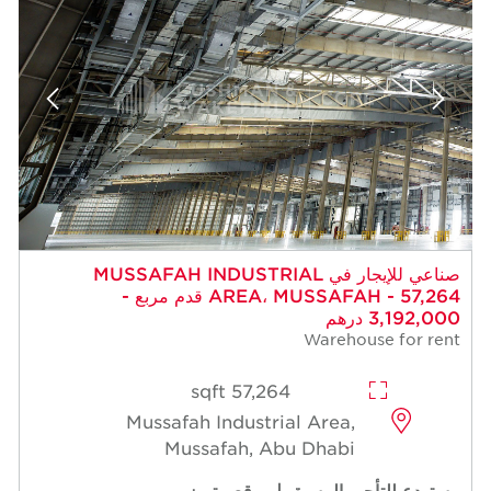
صناعي للإيجار في MUSSAFAH INDUSTRIAL
AREA، MUSSAFAH - 57,264 قدم مربع -
3,192,000 درهم
Warehouse for rent
57,264 sqft
Mussafah Industrial Area,
Mussafah, Abu Dhabi
مستودع للتأجير المسبق | موقع متميز