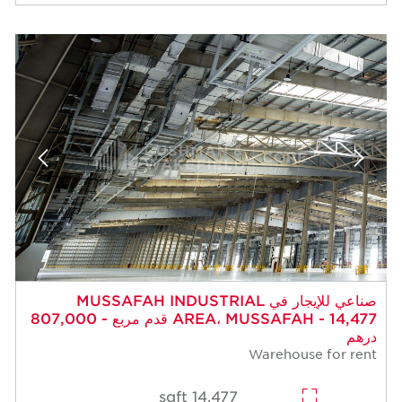
صناعي للإيجار في MUSSAFAH INDUSTRIAL
AREA، MUSSAFAH - 14,477 قدم مربع - 807,000
درهم
Warehouse for rent
14,477 sqft