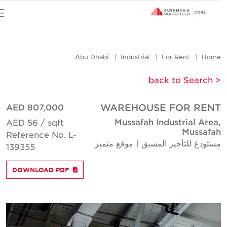
u
Abu Dhabi
Industrial
For Rent
Hom
< back to Searc
AED 807,000
WAREHOUSE FOR REN
Mussafah Industrial Area
AED 56 / sqft
Mussafa
Reference No. L-
ستودع للتأجير المسبق | موقع متميز
139355
DOWNLOAD PDF