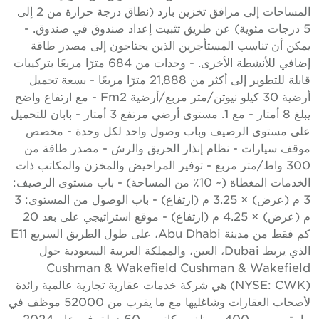
المساحات إلى مرافق تخزين بارد (نطاق درجة حرارة من 2 إلى
5 درجات مئوية) عن طريق تثبيت إعداد صندوق في صندوق. -
مكن أن تناسب المستأجرين الذين يحتاجون إلى مصدر طاقة
إضافي للأنشطة الأخرى. - وحدات من 684 مترًا مربعًا بتركيبات
قابلة للتطوير إلى أكثر من 21,888 مترًا مربعًا - بسعة تحميل
أرضية 30 كيلو نيوتن/متر مربع/أرضية Fm2 - مع ارتفاع واضح
يبلغ 8 أمتار - مع 1. مستوى أرضي مرتفع 3 أمتار - بابان للتحميل
لى مستوى الرصيف وباب وصول واحد لكل وحدة - مخصص
وقف سيارات - نظام إنذار الحريق والرش - مصدر طاقة من
300 واط/متر مربع - توفير المراحيض والمخزن والمكاتب ذات
الخدمات المغطاة (~ 10٪ من المساحة) - باب مستوى الرصيف:
3 م (عرض) × 3.25 م (ارتفاع) - باب الوصول من المستوى: 3
م (عرض) × 4.25 م (ارتفاع) - موقع استراتيجي على بعد 20
كم فقط من مدينة Abu Dhabi، على طول الطريق السريع E11
الذي يربط Dubai، العين، والمملكة العربية السعودية حول
Cushman & Wakefield Cushman & Wakefiel
(NYSE: CWK) هي شركة خدمات عقارية تجارية عالمية رائدة
لأصحاب العقارات وشاغليها مع ما يقرب من 52000 موظف في
ما يقرب من 400 موظف مكاتب و 60 دولة. في عام 2024،