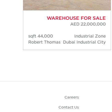
ALE
WAREHOUSE FOR SALE
,000
AED 22,000,000
zone
44,000 sqft
Industrial Zone
outh
Robert Thomas
Dubai Industrial City
zone
Careers
Contact Us