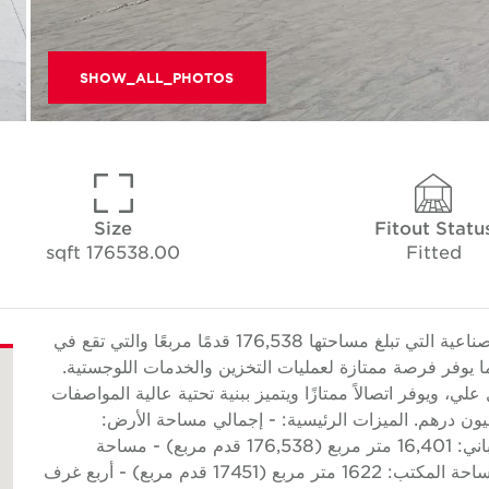
SHOW_ALL_PHOTOS
Size
Fitout Statu
176538.00 sqft
Fitted
تقدم Cushman & Wakefield Core هذه المنشأة الصناعية التي تبلغ مساحتها 176,538 قدمًا مربعًا والتي تقع في
تاح للبيع، مما يوفر فرصة ممتازة لعمليات التخزين والخدمات اللوجستية.
ي، ويوفر اتصالاً ممتازًا ويتميز ببنية تحتية عالية المواصفات
 للاستخدام الصناعي الثقيل. سعر البيع هو 40 مليون درهم. الميزات الرئيسية: - إجمالي مساحة الأرض:
26,425 متر مربع (284,436 قدم مربع) - مساحة المباني: 16,401 متر مربع (176,538 قدم مربع) - مساحة
المستودع: 14,266 متر مربع (153,557 قدم مربع) - مساحة المكتب: 1622 متر مربع (17451 قدم مربع) - أربع غرف