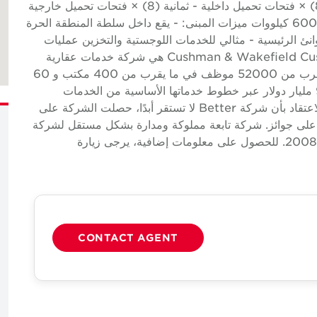
تخزين - ثمانية (8) × رافعات علوية 5 أطنان - ثمانية (8) × فتحات تحميل داخلية - ثمانية (8) × فتحات تحميل خارجية
- ارتفاع الحواف: حوالي 10 أمتار - سعة الطاقة: حوالي 600 كيلووات ميزات المبنى: - يقع داخل سلطة المنطقة الحرة
انئ الرئيسية - مثالي للخدمات اللوجستية والتخزين عمليات
التصنيع حول Cushman & Wakefield Cushman & Wakefield (NYSE: CWK) هي شركة خدمات عقارية
تجارية عالمية رائدة لأصحاب العقارات وشاغليها مع ما يقرب من 52000 موظف في ما يقرب من 400 مكتب و 60
دولة. في عام 2024، سجلت الشركة إيرادات بلغت 9.4 مليار دولار عبر خطوط خدماتها الأساسية من الخدمات
والتأجير وأسواق رأس المال والتقييم وغيرها. بناءً على الاعتقاد بأن شركة Better لا تستقر أبدًا، حصلت الشركة على
ئزة على جوائز. شركة تابعة مملوكة ومدارة بشكل مستقل لشركة
Cushman & Wakefield، وتعمل في UAE منذ عام 2008. للحصول على معلومات إضافية، يرجى زيارة
CONTACT AGENT