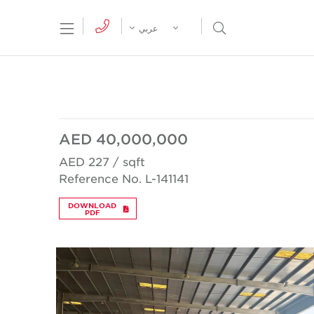
tion Menu
Open Search Menu
عربي
AED 40,000,000
AED 227 / sqft
Reference No. L-141141
DOWNLOAD
PDF