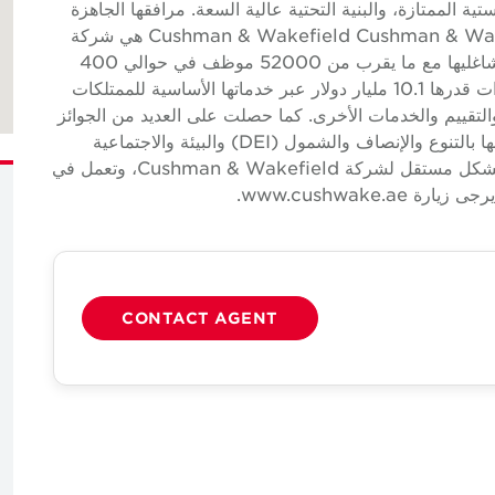
ة الممتازة، والبنية التحتية عالية السعة. مرافقها الجاهزة
للانتقال ملائمة للعملاء. حول Cushman & Wakefield Cushman & Wakefield (NYSE: CWK) هي شركة
خدمات عقارية تجارية عالمية رائدة لأصحاب العقارات وشاغليها مع ما يقرب من 52000 موظف في حوالي 400
مكتب و 60 دولة. في عام 2022، سجلت الشركة إيرادات قدرها 10.1 مليار دولار عبر خدماتها الأساسية للممتلكات
التقييم والخدمات الأخرى. كما حصلت على العديد من الجوائز
في الصناعة والأعمال لثقافتها الحائزة على جوائز والتزامها بالتنوع والإنصاف والشمول (DEI) والبيئة والاجتماعية
والحوكمة (ESG) والمزيد. شركة تابعة مملوكة ومدارة بشكل مستقل لشركة Cushman & Wakefield، وتعمل في
CONTACT AGENT