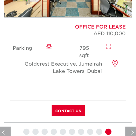
E
OFFICE FOR LEASE
1
AED 110,000
Parking
795
sqft
Goldcrest Executive, Jumeirah
Lake Towers, Dubai
CONTACT US