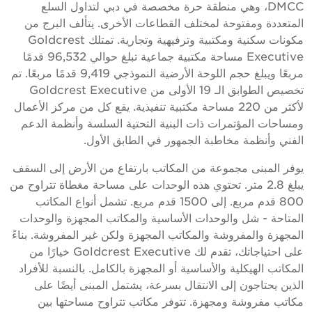
DMCC، وهي منطقة حرة مخصصة في دبي لتداول السلع
لمتعددة ومفتوحة لمختلف القطاعات الأخرى. يتألف البرج من
مكونات سكنية ومكتبية وترفيهية وتجارية. تمتلك Goldcrest
Executive مساحة مكتبية جماعية تبلغ حوالي 96,532 قدمًا
مربعًا ويبلغ حجم اللوحة الأرضية النموذجي 9,419 قدمًا مربعًا. تم
تخصيص الطوابق الـ 19 الأولى من Goldcrest Executive
لأكثر من 220 مساحة مكتبية تنفيذية. يقع كل من مركز الأعمال
مساحات المؤتمرات ذات البنية التحتية السلسة وأنظمة الدعم
لفني وأنظمة مخاطبة الجمهور في الطابق الأول.
وفر المبنى مجموعة من المكاتب بارتفاع من الأرض إلى السقف
يبلغ 2.8 متر. تحتوي هذه الوحدات على مساحة مغطاة تتراوح من
800 قدم مربع. إلى 1500 قدم مربع. تشمل أنواع المكاتب
لمتاحة - شل والوحدات الأساسية والمكاتب المجهزة والوحدات
لمجهزة والمفروشة والمكاتب المجهزة ولكن غير المفروشة. بناءً
على احتياجاتك، تقدم لك Goldcrest Executive خيارًا من
لمكاتب الهيكلية والأساسية أو المجهزة بالكامل. بالنسبة للأفراد
لذين يحتاجون إلى الانتقال بسرعة، يشتمل المبنى أيضًا على
كاتب مفروشة ومجهزة. تتوفر مكاتب تتراوح مساحتها بين