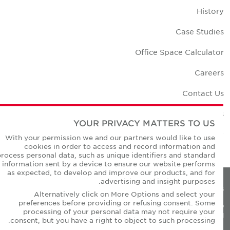
Histor
Case Studie
Office Space Calculato
Career
Contact U
Office Location
YOUR PRIVACY MATTERS TO US
Corporate Social Responsibilit
With your permission we and our partners would like to use
cookies in order to access and record information and
process personal data, such as unique identifiers and standard
information sent by a device to ensure our website performs
as expected, to develop and improve our products, and for
advertising and insight purposes.
Privacy Policie
Alternatively click on More Options and select your
preferences before providing or refusing consent. Some
© Copyright Cushman & Wakefield Core 20
processing of your personal data may not require your
All Rights Reserved
consent, but you have a right to object to such processing.