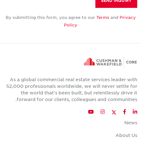
SEND INQUIRY
By submitting this form, you agree to our
Terms
and
Privacy
Policy
As a global commercial real estate services leader wit
52,000 professionals worldwide, we will never settle fo
the world that's been built, but relentlessly drive i
forward for our clients, colleagues and communities
Twitter
YouTube
Instagram
Facebook
LinkedIn
New
About U