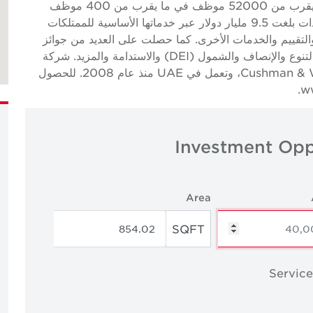
تجارية عالمية رائدة لأصحاب العقارات والمقيمين مع ما يقرب من 52000 موظف في ما يقرب من 400 موظف
مكاتب و 60 دولة. في عام 2023، سجلت الشركة إيرادات بلغت 9.5 مليار دولار عبر خدماتها الأساسية للممتلكات
والتقييم والخدمات الأخرى. كما حصلت على العديد من جوائز
الصناعة والأعمال لثقافتها الحائزة على جوائز والتزامها بالتنوع والإنصاف والشمول (DEI) والاستدامة والمزيد. شركة
تابعة مملوكة ومدارة بشكل مستقل لشركة Cushman & Wakefield، وتعمل في UAE منذ عام 2008. للحصول
Investment Opp
Area
SQFT
Service