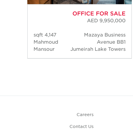
ALE
OFFICE FOR SALE
,500
AED 9,950,000
ome
4,147 sqft
Mazaya Business
wers
Mahmoud
Avenue BB1
Mansour
Jumeirah Lake Towers
Careers
Contact Us