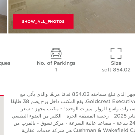
SHOW_ALL_PHOTOS
ques
No. of Parkings
Size
1
854.02 sqft
تقدم Cushman & Wakefield Core هذا المكتب المجهز الذي تبلغ مساحته 854.02 قدمًا مربعًا والذي يأتي مع
مساحة واحدة لوقوف السيارات وهو معروض للبيع في Goldcrest Executive. يقع المكتب داخل برج يضم 38 طابقًا
 سيارات واسع للزوار. ميزات الوحدة: - مكتب مجهز - سعر
البيع: 1،070،000 درهم إماراتي/- - مستأجر حتى 14 يناير 2025 - رخصة المنطقة الحرة - الكثير من الضوء الطبيعي
- المنطقة الحرة ميزات المبنى: - مكتب أمن على مدار 24 ساعة - مصاعد عالية السرعة - مركز تسوق - بالقرب من
البنوك حول Cushman & Wakefield Cushman & Wakefield (NYSE: CWK) هي شركة خدمات عقارية