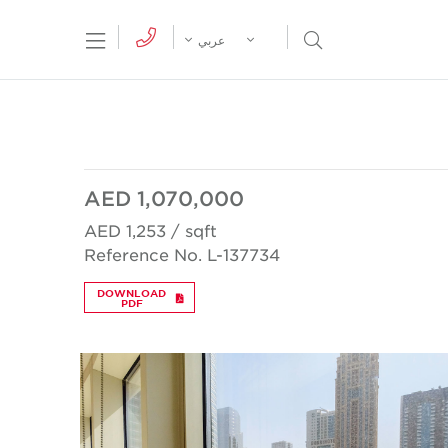
tion Menu
Open Search Menu
عربي
AED 1,070,000
AED 1,253 / sqft
Reference No. L-137734
DOWNLOAD
PDF