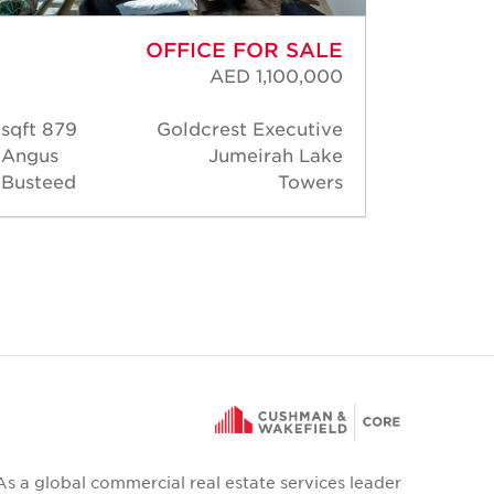
OFFICE FOR SALE
AED 1,100,000
879 sqft
Goldcrest Executive
9,10
Angus
Jumeirah Lake
Dheer
Busteed
Towers
Motwa
As a global commercial real estate services leader