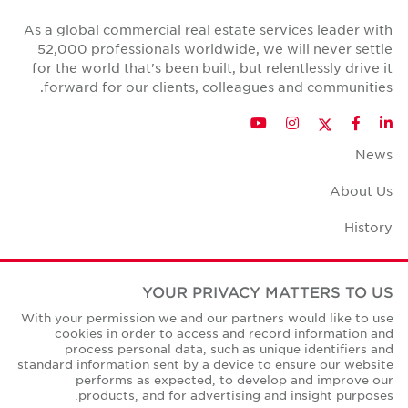
As a global commercial real estate services leader with
52,000 professionals worldwide, we will never settle
for the world that's been built, but relentlessly drive it
forward for our clients, colleagues and communities.
Twitter
YouTube
Instagram
Facebook
LinkedIn
News
About Us
History
Case Studies
YOUR PRIVACY MATTERS TO US
Office Space Calculator
With your permission we and our partners would like to use
cookies in order to access and record information and
Careers
process personal data, such as unique identifiers and
standard information sent by a device to ensure our website
Contact Us
performs as expected, to develop and improve our
products, and for advertising and insight purposes.