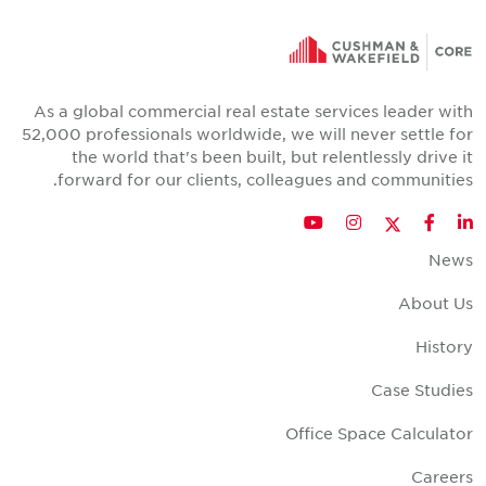
As a global commercial real estate services leader wit
52,000 professionals worldwide, we will never settle fo
the world that's been built, but relentlessly drive i
forward for our clients, colleagues and communities
Twitter
YouTube
Instagram
Facebook
LinkedIn
New
About U
Histor
Case Studie
Office Space Calculato
Career