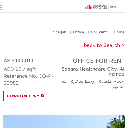
u
Sharjah
Office
For Rent
Hom
< back to Searc
AED 139,019
OFFICE FOR REN
Sahara Healthcare City, A
AED 95 / sqft
Nahd
Reference No. CO-R-
حجام متعددة | وحدة شاغرة | شل
30952
ند كور
DOWNLOAD PDF