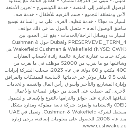
لمبنى: - مبنى من الدرجة الممتازة - الطابق الثالث مع إمكانية
لوصول المباشر إلى المنصة - خدمة الكونسيرج - تخزين الأمتعة
لآمن ومنطقة التجميع - قسم الترفيه للأطفال - خدمة صف
لسيارات مجانًا - خدمة تنظيف الغرف على مدار الساعة لجميع
ناطق الوصول العام - متصل بالمول بما في ذلك مواقف
لسيارات ووسائل الراحة/الخدمات - يقع على الحدود بين
PRESERVEVE _TERM_4 وDubai حول Cushman &
Wakefield Cushman & Wakefield (NYSE: CWK) هي
ركة خدمات عقارية تجارية عالمية رائدة لأصحاب العقارات
وشاغليها مع ما يقرب من 52000 موظف في ما يقرب من
400 مكتب و 60 دولة. في عام 2023، سجلت الشركة إيرادات
بلغت 9.5 مليار دولار عبر خدماتها الأساسية للممتلكات والمرافق
إدارة المشاريع والتأجير وأسواق رأس المال والتقييم والخدمات
لأخرى. كما حصلت على العديد من جوائز الصناعة والأعمال
ثقافتها الحائزة على جوائز والتزامها بالتنوع والإنصاف والشمول
(DEI) والاستدامة والمزيد. شركة تابعة مملوكة ومدارة بشكل
مستقل لشركة Cushman & Wakefield، وتعمل في UAE
منذ عام 2008. للحصول على معلومات إضافية، يرجى زيارة
www.cushwake.ae