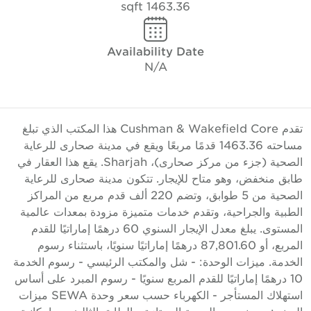
1463.36 sqft
Availability Date
N/A
تقدم Cushman & Wakefield Core هذا المكتب الذي تبلغ
مساحته 1463.36 قدمًا مربعًا ويقع في مدينة صحارى للرعاية
الصحية (جزء من مركز صحارى)، Sharjah. يقع هذا العقار في
ابق منخفض، وهو متاح للإيجار. تتكون مدينة صحارى للرعاية
الصحية من 5 طوابق، وتضم 220 ألف قدم مربع من المراكز
لطبية والجراحية، وتقدم خدمات متميزة مزودة بمعدات عالمية
المستوى. يبلغ معدل الإيجار السنوي 60 درهمًا إماراتيًا للقدم
المربع، أو 87,801.60 درهمًا إماراتيًا سنويًا، باستثناء رسوم
لخدمة. ميزات الوحدة: - شل والمكتب الرئيسي - رسوم الخدمة
10 درهمًا إماراتيًا للقدم المربع سنويًا - رسوم المبرد على أساس
استهلاك المستأجر - الكهرباء حسب سعر وحدة SEWA ميزات