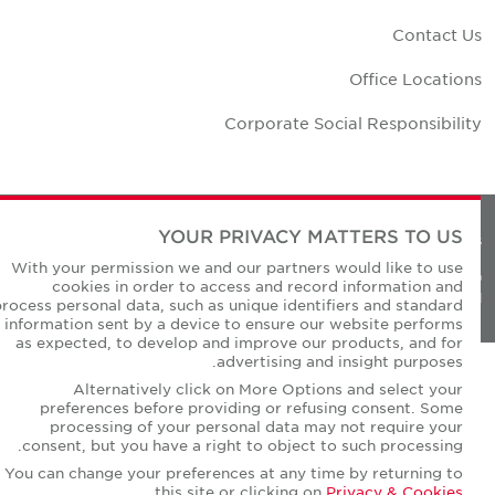
Contact U
Office Location
Corporate Social Responsibilit
YOUR PRIVACY MATTERS TO US
Privacy Policie
With your permission we and our partners would like to use
© Copyright Cushman & Wakefield Core 20
cookies in order to access and record information and
All Rights Reserved
process personal data, such as unique identifiers and standard
information sent by a device to ensure our website performs
as expected, to develop and improve our products, and for
advertising and insight purposes.
Alternatively click on More Options and select your
preferences before providing or refusing consent. Some
processing of your personal data may not require your
consent, but you have a right to object to such processing.
You can change your preferences at any time by returning to
.
this site or clicking on
Privacy & Cookies