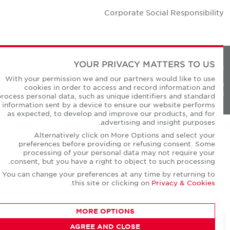
Corporate Social Responsibilit
YOUR PRIVACY MATTERS TO US
Privacy Policie
With your permission we and our partners would like to use
© Copyright Cushman & Wakefield Core 20
cookies in order to access and record information and
All Rights Reserved
process personal data, such as unique identifiers and standard
information sent by a device to ensure our website performs
as expected, to develop and improve our products, and for
advertising and insight purposes.
Alternatively click on More Options and select your
preferences before providing or refusing consent. Some
processing of your personal data may not require your
consent, but you have a right to object to such processing.
You can change your preferences at any time by returning to
.
this site or clicking on
Privacy & Cookies
MORE OPTIONS
AGREE AND CLOSE
CONTACT AGENT
Warren Gonsalves