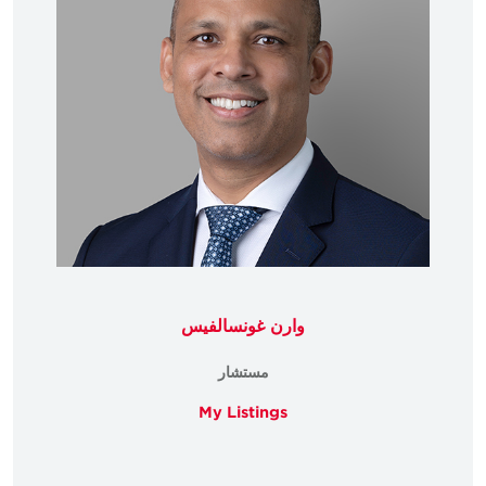
وارن غونسالفيس
مستشار
My Listings