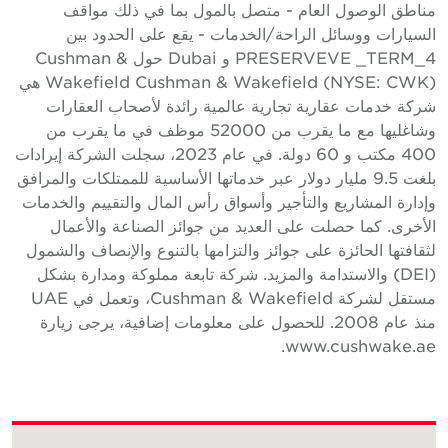
ناطق الوصول العام - متصل بالمول بما في ذلك مواقف
لسيارات ووسائل الراحة/الخدمات - يقع على الحدود بين
PRESERVEVE _TERM_4 و Dubai حول Cushman &
Wakefield Cushman & Wakefield (NYSE: CWK) هي
ركة خدمات عقارية تجارية عالمية رائدة لأصحاب العقارات
وشاغليها مع ما يقرب من 52000 موظف في ما يقرب من
400 مكتب و 60 دولة. في عام 2023، سجلت الشركة إيرادات
بلغت 9.5 مليار دولار عبر خدماتها الأساسية للممتلكات والمرافق
إدارة المشاريع والتأجير وأسواق رأس المال والتقييم والخدمات
لأخرى. كما حصلت على العديد من جوائز الصناعة والأعمال
ثقافتها الحائزة على جوائز والتزامها بالتنوع والإنصاف والشمول
(DEI) والاستدامة والمزيد. شركة تابعة مملوكة ومدارة بشكل
مستقل لشركة Cushman & Wakefield، وتعمل في UAE
منذ عام 2008. للحصول على معلومات إضافية، يرجى زيارة
www.cushwake.ae