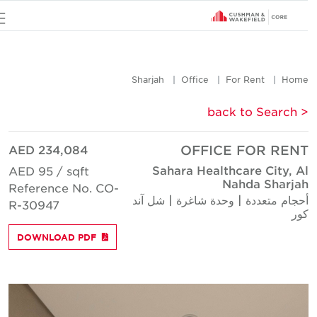
u
Sharjah
Office
For Rent
Hom
< back to Searc
AED 234,084
OFFICE FOR REN
Sahara Healthcare City, A
AED 95 / sqft
Nahda Sharja
Reference No. CO-
حجام متعددة | وحدة شاغرة | شل آند
R-30947
ور
DOWNLOAD PDF