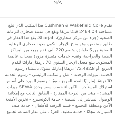
N/A
تقدم Cushman & Wakefield Core هذا المكتب الذي تبلغ
مساحته 2464.04 قدمًا مربعًا ويقع في مدينة صحارى للرعاية
الصحية (جزء من مركز صحارى)، Sharjah. يقع هذا العقار في
ابق منخفض، وهو متاح للإيجار. تتكون مدينة صحارى للرعاية
الصحية من 5 طوابق، وتضم 220 ألف قدم مربع من المراكز
لطبية والجراحية، وتقدم خدمات متميزة مزودة بمعدات عالمية
المستوى. يبلغ معدل الإيجار السنوي 70 درهمًا إماراتيًا للقدم
المربع، أو 172,482.8 درهمًا إماراتيًا سنويًا، باستثناء رسوم
لخدمة. ميزات الوحدة: - شل والمكتب الرئيسي - رسوم الخدمة
10 درهمًا إماراتيًا للقدم المربع سنويًا - رسوم المبرد على أساس
استهلاك المستأجر - الكهرباء حسب سعر وحدة SEWA ميزات
لمبنى: - مبنى من الدرجة الممتازة - الطابق الثالث مع إمكانية
لوصول المباشر إلى المنصة - خدمة الكونسيرج - تخزين الأمتعة
لآمن ومنطقة التجميع - قسم الترفيه للأطفال - خدمة صف
لسيارات مجانًا - خدمة تنظيف الغرف على مدار الساعة لجميع