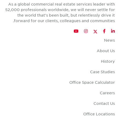
As a global commercial real estate services leader wit
52,000 professionals worldwide, we will never settle fo
the world that's been built, but relentlessly drive i
forward for our clients, colleagues and communities
Twitter
YouTube
Instagram
Facebook
LinkedIn
New
About U
Histor
Case Studie
Office Space Calculato
Career
Contact U
Office Location