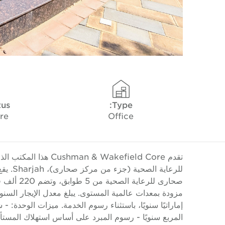
tus
Type:
re
Office
للرعاية
صحارى للر