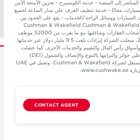
المباشر إلى المنصة - خدمة الكونسيرج - تخزين الأمتعة الآمن
سيارات مجانًا - خدمة تنظيف الغرف على مدار الساعة لجميع
السيارات ووسائل الراحة/الخدمات - يقع على الحدود بين
PRESERV وDubai حول Cushman & Wakefield Cushman & Wakefield (NYSE:
CWK) هي شركة خدمات عقارية تجارية عالمية رائدة لأصحاب العقارات وشاغليها مع ما يقرب من 52000 موظف
في ما يقرب من 400 مكتب و 60 دولة. في عام 2023، سجلت الشركة إيرادات بلغت 9.5 مليار دولار عبر خدماتها
ر وأسواق رأس المال والتقييم والخدمات الأخرى. كما حصلت
على العديد من جوائز الصناعة والأعمال لثقافتها الحائزة على جوائز والتزامها بالتنوع والإنصاف والشمول (DEI)
والاستدامة والمزيد. شركة تابعة مملوكة ومدارة بشكل مستقل لشركة Cushman & Wakefield، وتعمل في UAE
CONTACT AGENT