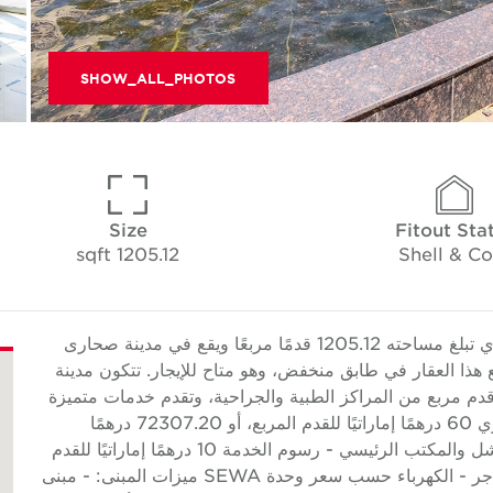
SHOW_ALL_PHOTOS
Size
Fitout Sta
1205.12 sqft
Shell & Co
تقدم Cushman & Wakefield Core هذا المكتب الذي تبلغ مساحته 1205.12 قدمًا مربعًا ويقع في مدينة صحارى
 الصحية (جزء من مركز صحارى)، Sharjah. يقع هذا العقار في طابق منخفض، وهو متاح للإيجار. تتكون مدينة
عاية الصحية من 5 طوابق، وتضم 220 ألف قدم مربع من المراكز الطبية والجراحية، وتقدم خدمات متميزة
مزودة بمعدات عالمية المستوى. يبلغ معدل الإيجار السنوي 60 درهمًا إماراتيًا للقدم المربع، أو 72307.20 درهمًا
إماراتيًا سنويًا، باستثناء رسوم الخدمة. ميزات الوحدة: - شل والمكتب الرئيسي - رسوم الخدمة 10 درهمًا إماراتيًا للقدم
المربع سنويًا - رسوم المبرد على أساس استهلاك المستأجر - الكهرباء حسب سعر وحدة SEWA ميزات المبنى: - مبنى