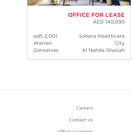
ASE
OFFICE FOR LEASE
,666
AED 140,095
care
2,001 sqft
Sahara Healthcare
City
Warren
City
rjah
Gonsalves
Al Nahda Sharjah
Careers
Contact Us
Office Locations