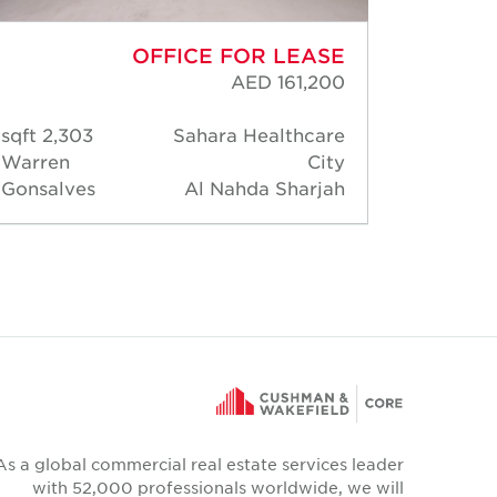
OFFICE FOR LEASE
AED 161,200
2,303 sqft
Sahara Healthcare
2,12
Warren
City
Warre
Gonsalves
Al Nahda Sharjah
Gonsa
As a global commercial real estate services leader
with 52,000 professionals worldwide, we will