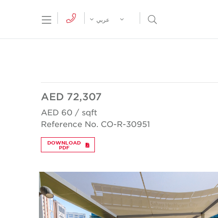
tion Menu
Open Search Menu
عربي
AED 72,307
AED 60 / sqft
Reference No. CO-R-30951
DOWNLOAD
PDF