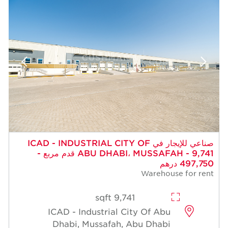
 للإيجار في ICAD - INDUSTRIAL CITY OF
ABU DHABI، MUSSAFAH - 9,741 قدم مربع -
9,741 sqft
ICAD - Industrial Cit
Dhabi, Mussafah, A