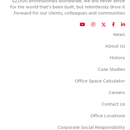
52,000 professionals worldwide
for the world that's been built, b
forward for our clients, colle
YouTub
In
O
Corporate