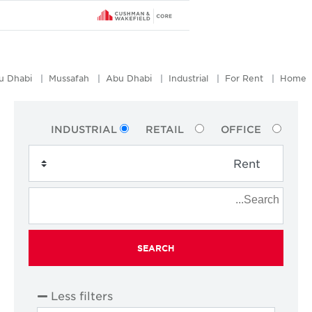
ICAD - Industrial City Of Abu Dhabi
Mussafah
Abu Dhabi
Indus
INDUSTRIAL
RETAIL
SEARCH
Less filters