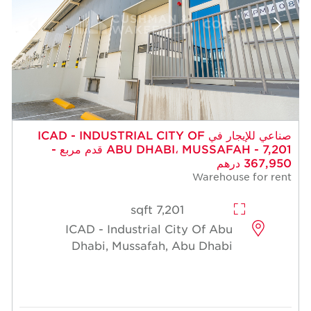
 للإيجار في ICAD - INDUSTRIAL CITY OF
ABU DHABI، MUSSAFAH - 7,201 قدم مربع -
7,201 sqft
ICAD - Industrial Cit
Dhabi, Mussafah, A