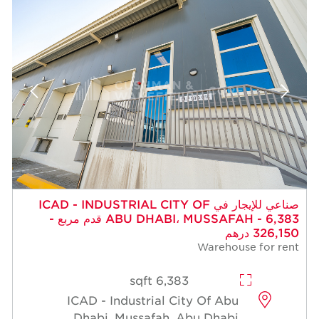
 للإيجار في ICAD - INDUSTRIAL CITY OF
ABU DHABI، MUSSAFAH - 6,383 قدم مربع -
6,383 sqft
ICAD - Industrial Cit
Dhabi, Mussafah, A