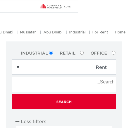
ICAD - Industrial City Of Abu Dhabi
Mussafah
Abu Dhabi
Indus
INDUSTRIAL
RETAIL
SEARCH
Less filters