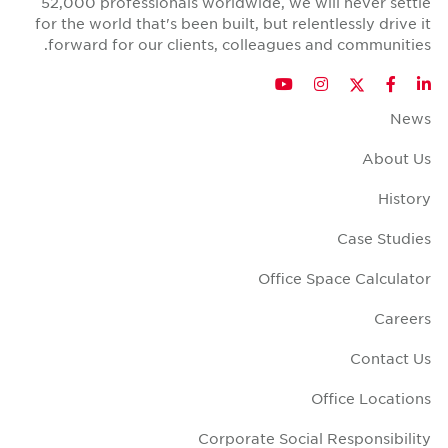
52,000 professionals worldwide
for the world that's been built, b
forward for our clients, colle
YouTub
In
O
Corporate