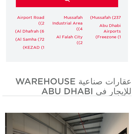
Airport Road
Mussafah
Mussafah (237)
(2)
Industrial Area
Abu Dhabi
(4)
Al Dhafrah (6)
Airports
Al Falah City
Freezone (1)
Al Samha (72)
(2)
KEZAD (1)
عقارات صناعية WAREHOUSE
للإيجار في ABU DHABI