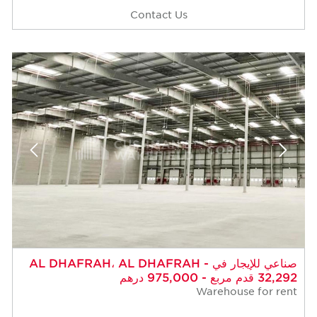
Contact Us
صناعي للإيجار في AL DHAFRAH، AL DHAFRAH -
32,292 قدم مربع - 975,000 درهم
Warehouse for rent