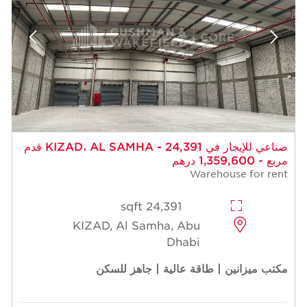
صناعي للإيجار في KIZAD، AL SAMHA - 24,391 قدم
مربع - 1,359,600 درهم
Warehouse for rent
24,391 sqft
KIZAD, Al Samha, Abu
Dhabi
مكتب ميزانين | طاقة عالية | جاهز للسكن