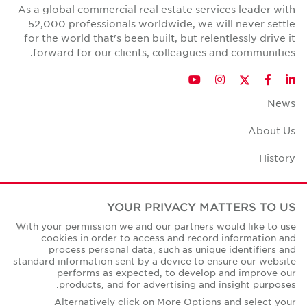
As a global commercial real estate services leader with
52,000 professionals worldwide, we will never settle
for the world that's been built, but relentlessly drive it
forward for our clients, colleagues and communities.
Twitter
YouTube
Instagram
Facebook
LinkedIn
News
About Us
History
Case Studies
YOUR PRIVACY MATTERS TO US
Office Space Calculator
With your permission we and our partners would like to use
cookies in order to access and record information and
Careers
process personal data, such as unique identifiers and
standard information sent by a device to ensure our website
Contact Us
performs as expected, to develop and improve our
products, and for advertising and insight purposes.
Office Locations
Alternatively click on More Options and select your