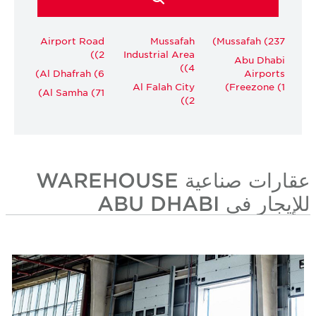
Airport Road
Mussafah
Mussafah (237)
(2)
Industrial Area
Abu Dhabi
(4)
Al Dhafrah (6)
Airports
Al Falah City
Freezone (1)
Al Samha (71)
(2)
عقارات صناعية WAREHOUSE
للإيجار في ABU DHABI