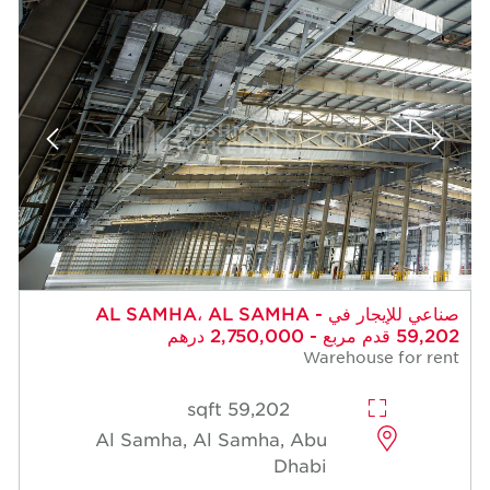
صناعي للإيجار في AL SAMHA، AL SAMHA -
59,202 قدم مربع - 2,750,000 درهم
Warehouse for rent
59,202 sqft
Al Samha, Al Samha, Abu
Dhabi