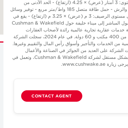
المرتفع 1.3 مترًا - باب التحميل القابل للوصول إلى المستوى: 3 أمتار (عرض) × 4.25 (ارتفاع) - الحد الأدنى من
مكانين لوقوف السيارات لكل وحدة - نظام إنذار الحريق والرش - حمل طاقة متصل 185 واط/متر مربع - توفير وسائل
الراحة للمكاتب مع الخدمات المغطاة - باب التحميل على مستوى الرصيف: 3 م (عرض) × 3.25 م (ارتفاع) - يقع في
موقع استراتيجي بين Abu Dhabi و Dubai ولديه الوصول المباشر إلى ميناء خليفة حول Cushman & Wakefield
Cushman & Wakefi) هي شركة خدمات عقارية تجارية عالمية رائدة لأصحاب العقارات
وشاغليها مع ما يقرب من 52000 موظف في ما يقرب من 400 مكتب و 60 دولة. في عام 2024، سجلت الشركة
تها الأساسية من الخدمات والتأجير وأسواق رأس المال والتقييم وغيرها.
Better لا تستقر أبدًا، حصلت الشركة على العديد من الجوائز في الصناعة والأعمال
لثقافتها الحائزة على جوائز. شركة تابعة مملوكة ومدارة بشكل مستقل لشركة Cushman & Wakefield، وتعمل في
CONTACT AGENT