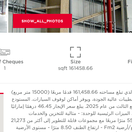
SHOW_ALL_PHOTOS
f Cheques
Size
F
1
161458.66 sqft
تقدم Cushman & Wakefield Core هذا المستودع الذي تبلغ مساحته 161,458.66 قدمًا مربعًا (15000 متر مربع)
Abu D. تم بناء العقار بتشطيبات عالية الجودة، ويوفر أماكن لوقوف السيارات. المستودع
متاح الآن للتأجير المسبق وسيكون جاهزًا اعتبارًا من الربع الثالث من عام 2025. يبلغ سعر الإيجار 46.45 درهمًا إماراتيًا
 درهم إماراتي سنويًا. الميزات الرئيسية للوحدة: - مثالية للتخزين والخدمات
اللوجستية والأنشطة الصناعية الخفيفة - الوحدات من 550 مترًا مربعًا مع مجموعات قابلة للتطوير إلى أكثر من 21,273
مترًا مربعًا - سعة تحميل أرضية 50 كيلو نيوتن/متر مربع/أرضية Fm2 - ارتفاع الطنف 8.50 مترًا - مستوى الأرضية