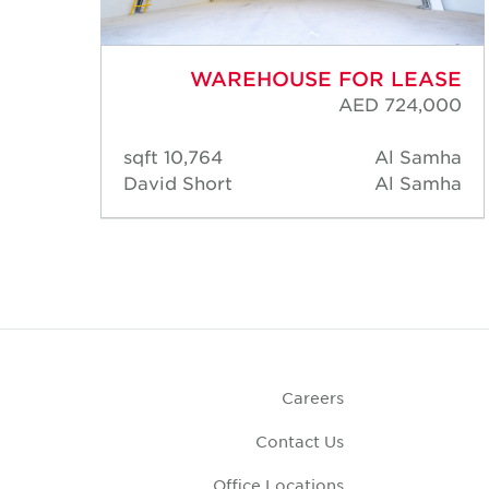
ASE
WAREHOUSE FOR LEASE
,000
AED 724,000
amha
10,764 sqft
Al Samha
amha
David Short
Al Samha
Careers
Contact Us
Office Locations