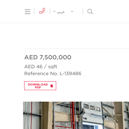
tion Menu
Open Search Menu
عربي
AED 7,500,000
AED 46 / sqft
Reference No. L-139486
DOWNLOAD
PDF