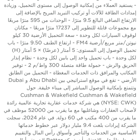
 يستفيد العملاء من إمكانية الوصول إلى مستوى التحميل، وزيادة
مدادات الطاقة للآلات أو تركيب التبريد المريح بالإضافة إلى
الارتفاع الصافي البالغ 9.5 مترًا. - الوحدات من 595 مترًا مربعًا
مع مجموعات قابلة للتطوير إلى 17237 مترًا مربعًا - مكانان
لوقوف السيارات لكل وحدة - سعة التحميل الأرضية 30 كيلو
نيوتن/متر مربع/أرضية FM4 - ارتفاع الطنف 9.50 مترًا - باب
تحميل الوصول إلى المستوى: 5 أمتار (عرضًا) × 5 أمتار (H)
كل وحدة - باب تحميل واحد إلى بابين لكل وحدة - نظام إنذار
الحريق والرش - حمولة طاقة متصلة 300 واط/م 2 - توفير
لمكاتب والمرافق ذات الخدمات المغطاة - التحميل من الطابق
الأرضي - تقع في موقع استراتيجي بين Abu Dhabi و Dubai
تتمتع بإمكانية الوصول المباشر إلى ميناء خليفة. حول
Cushman & Wakefield Cushman & Wakefiel
(NYSE: CWK) هي شركة خدمات عقارية تجارية عالمية رائدة
لأصحاب العقارات وشاغليها مع ما يقرب من 52000 موظف في
ما يقرب من 400 مكتب في 60 دولة. في عام 2024، سجلت
الشركة إيرادات بلغت 9.4 مليار دولار عبر خطوط خدماتها
لأساسية من الخدمات والتأجير وأسواق رأس المال والتقييم
وغيرها. بناءً على الاعتقاد بأن شركة Better لا تستقر أبدًا،