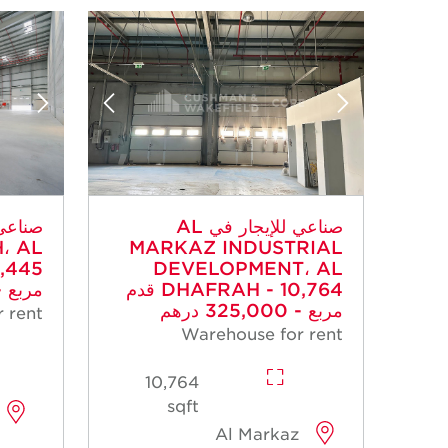
صناعي للإيجار في AL
، AL
MARKAZ INDUSTRIAL
DEVELOPMENT، AL
DHAFRAH - 10,764 قدم
مربع - 1,040,000 
مربع - 325,000 درهم
 rent
Warehouse for rent
10,764
sqft
Al Markaz