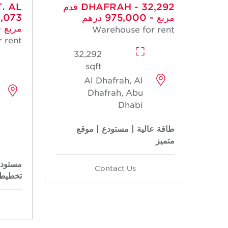
DHAFRAH - 32,292 قدم
، AL
مربع - 975,000 درهم
مربع - 243,750 
Warehouse for rent
 rent
32,292
sqft
Al Dhafrah, Al
Dhafrah, Abu
Dhabi
طاقة عالية | مستودع | موقع
متميز
مستودع
Contact Us
تخطيط 