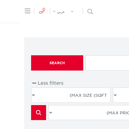
tion Menu
Open Search Menu
عربي
SEARCH
Less filters