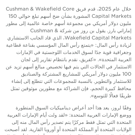
خلال عام 2025، قدم فريق Cushman & Wakefield Core
Capital Markets المشورة بشأن ضخ أسهم تبلغ حوالي 150
مليون دولار أمريكي من مجموعة أسهم خاصة عالمية إلى مطور
إماراتي بارز. يقول بن روز من شركة Cushman &
Wakefield Capital Markets، الذي قاد الجانب الاستشاري
لزيادة رأس المال: «يتمتع رأس المال المؤسسي بقناعة قطاعية
وجغرافية قوية جدًا لسوق الخدمات اللوجستية في الإمارات
العربية المتحدة». «كفريق، نقدم بانتظام تقارير إلى لجان
الاستثمار في الحالات التي يتم فيها تخصيص مبالغ أسهم تزيد عن
100 مليون دولار أمريكي للمشاريع المشتركة والصناديق
للاستثمار والتطوير. بالنسبة للمجموعات التي تتطلع إلى إنشاء
محافظ كبيرة الحجم، فإن الشراكة مع مطورين موثوقين تمثل
طريقًا فعالًا للتوسع».
وفقًا لروز، يعد هذا أحد أعراض ديناميكيات السوق المتطورة
ووضع الإمارات العربية المتحدة: «لقد ولت أيام الإمارات العربية
المتحدة التي تمثل فقط مركزًا يتم تصدير رأس المال منه إلى
الولايات المتحدة أو المملكة المتحدة أو أوروبا القارية. لقد أصبحت