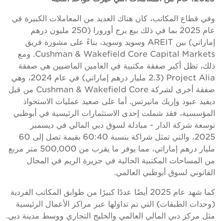
وفي قطاع المكاتب، كان هناك العديد من المعاملات الكبيرة في
عام 2025 بما في ذلك بيع برج أورورا (250 مليون درهم
إماراتي) بين AREIT وسويد وسويد، بناءً على مشورة فريق
Cushman & Wakefield Core Capital Markets. ومع
ذلك، تظل أكبر صفقة مكتبية في العامين الماضيين هي صفقة
Project Alia (2.3 مليار درهم إماراتي) في عام 2024، وهي
صفقة أخرى لشركة Cushman & Wakefield Core من قبل
ديفيد عبود وإريك مانيرتس. أما على صعيد عمليات الاستحواذ
المؤسسية، فقد شملت إحدى الاستثمارات الرئيسية في أبوظبي
توسعة شركة الدار - مبادلة لسوق دبي المالي في ديسمبر
2025، والتي تمثل شراكة بنسبة 60:40 بقيمة تصل إلى 60
مليار درهم إماراتي، مما يوفر ما يقرب من 500,000 متر مربع
من المساحات المكتبية الحالية في جزيرة الريم في المجال
القانوني لسوق أبوظبي العالمي.
كما شهد عام 2025 أيضًا عددًا كبيرًا من طوابق المكاتب الفردية
(وحدات الطبقات) التي تم تداولها عبر مراكز الأعمال الرئيسية
مثل مركز دبي المالي العالمي والخليج التجاري ووسط مدينة دبي.