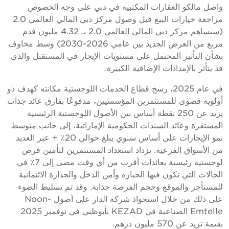
واصل مالكو العقارات المكتبية في دبي على وجه الخصوص
مراجعة خيارات البيع قبل وصول مركز دبي المالي العالمي 2.0
(سيساهم مركز دبي المالي العالمي 2.0 بـ 4.32 مليون قدم
مربع من العرض الجديد بين عامي 2026-2030) وسط مخاوف
بشأن التأثير المحتمل على مستويات الإيجار في المستقبل والذي
قد يتأثر بالإمدادات الإضافية الكبيرة.
في عام 2025، رسخ قطاع الخدمات اللوجستية مكانته كهدف ذو
أولوية قصوى للمستثمرين المؤسسيين، مدفوعًا بفارق عائد جذاب
يزيد عن 250 نقطة أساس بين الأصول اللوجستية الرئيسية
المستقرة وعائد السندات الحكومية الإماراتية، إلى جانب متوسط
نمو الإيجارات على أساس سنوي يبلغ حوالي 20٪ + عبر العديد
من الأسواق الفرعية. يزداد استعداد المستثمرين لتأمين فرص
لوجستية رئيسية بعائدات أقرب من أي وقت مضى إلى 7٪ في
الحالات التي تكون فيها الحيازة وأمن الدخل والجدارة الائتمانية
للمستأجر والموقع وحجم الفرصة جذابة. وقد تم تسليط الضوء
على ذلك من خلال استحواذ شركة الدار على أصول Noon-
Emtelle الصناعية في KEZAD بأبوظبي في نوفمبر 2025
بقيمة تزيد عن 570 مليون درهم.