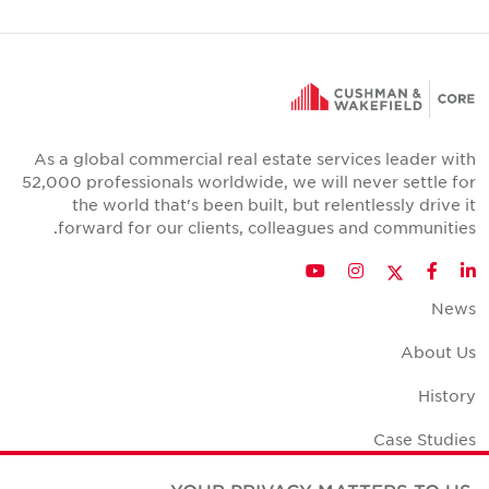
As a global commercial real estate services leader with
52,000 professionals worldwide, we will never settle for
the world that's been built, but relentlessly drive it
forward for our clients, colleagues and communities.
Twitter
YouTube
Instagram
Facebook
LinkedIn
News
About Us
History
Case Studies
Office Space Calculator