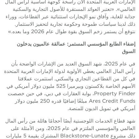
الإمارات العربية المتحدة الآن راسخة كوجهة أساسية لرأس المال
العالمي». «تعتبر العوائد المستقرة للأصول التجارية والسكنية
جذابة للغاية، وآفاق نمو الإيجارات استثنائية عبر القطاعات، ووراء
ذلك لدينا سياسات طموحة وحكومة تجارية لتحفيز الاستثمار.
نتوقع أن يستمر زخم السوق بقوة طوال عام 2026 وما بعده.»
إضفاء الطابع المؤسسي المستمر: عمالقة عالميون يدخلون
السوق
في عام 2025، شهد السوق العديد من الإشارات الواضحة بأن
رأس المال العالمي يعطي الأولوية لدولة الإمارات العربية المتحدة
في كل من القطاعين التجاري والسكني. استثمرت عملاقتا
الأسهم الخاصة بلاكستون وبيرميرا 525 مليون دولار أمريكي في
Property Finder، بوابة العقارات في دبي، في حين خصصت
Ares Credit Funds مبلغًا إضافيًا قدره 250 مليون دولار
أمريكي في تمويل الديون للمنصة.
شهد قطاع الخدمات اللوجستية أيضًا أحجامًا هائلة من رأس المال
العالمي والمؤسسي الملتزم في عام 2025، ومن الأمثلة على
ذلك مشروع Blackstone-Lunate المشترك بقيمة 5 مليارات