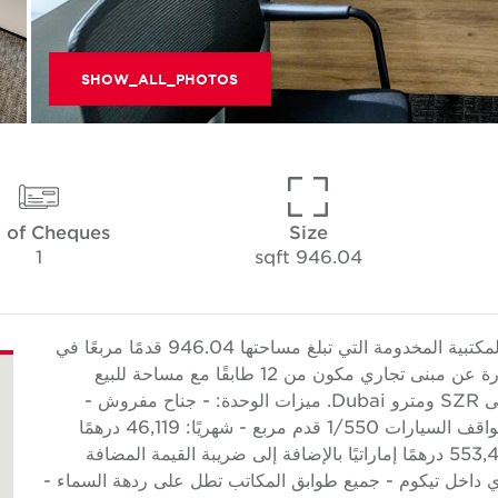
SHOW_ALL_PHOTOS
 of Cheques
Size
1
946.04 sqft
تقدم Cushman & Wakefield Core هذه المساحة المكتبية المخدومة التي تبلغ مساحتها 946.04 قدمًا مربعًا في
مركز كيان للأعمال، برشا هايتس. مركز أعمال كيان عبارة عن مبنى تجاري مكون من 12 طابقًا مع مساحة للبيع
بالتجزئة في الطابق الأرضي، مما يوفر سهولة الوصول إلى SZR ومترو Dubai. ميزات الوحدة: - جناح مفروش -
مكتب مخدوم - رخصة دائرة التنمية الاقتصادية - نسبة مواقف السيارات 1/550 قدم مربع - شهريًا: 46,119 درهمًا
إماراتيًا بالإضافة إلى ضريبة القيمة المضافة - سنويًا: 553,428 درهمًا إماراتيًا بالإضافة إلى ضريبة القيمة المضافة
ار 24 ساعة - موقع مركزي داخل تيكوم - جميع طوابق المكاتب تطل على ردهة السماء -