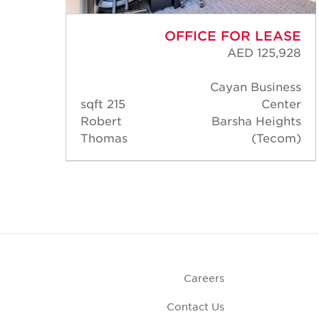
ASE
OFFICE FOR LEASE
,928
AED 125,928
ness
Cayan Business
nter
215 sqft
Center
ghts
Robert
Barsha Heights
com)
Thomas
(Tecom)
Careers
Contact Us