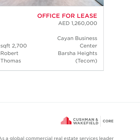
OFFICE FOR LEASE
AED 1,260,000
Cayan Business
2,700 sqft
Center
175 s
Robert
Barsha Heights
Rober
Thomas
(Tecom)
Thoma
As a global commercial real estate services leader