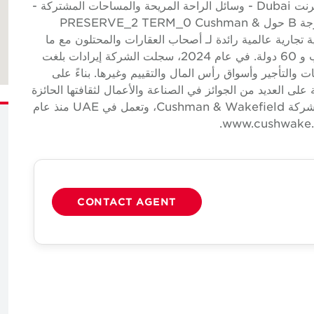
على مسافة قريبة من محطة الحافلات ومترو مدينة الإنترنت Dubai - وسائل الراحة المريحة والمساحات المشتركة -
المرافق القريبة للأعمال والترفيه - مبنى تجاري من الدرجة B حول PRESERVE_2 TERM_0 Cushman &
 خدمات عقارية تجارية عالمية رائدة لـ أصحاب العقارات والمحتلون مع ما
يقرب من 52000 موظف في ما يقرب من 400 مكتب و 60 دولة. في عام 2024، سجلت الشركة إيرادات بلغت
ات والتأجير وأسواق رأس المال والتقييم وغيرها. بناءً على
دًا، حصلت الشركة على العديد من الجوائز في الصناعة والأعمال لثقافتها الحائزة
على جوائز. شركة تابعة مملوكة ومدارة بشكل مستقل لشركة Cushman & Wakefield، وتعمل في UAE منذ عام
CONTACT AGENT