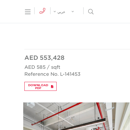
tion Menu
Open Search Menu
عربي
AED 553,428
AED 585 / sqft
Reference No. L-141453
DOWNLOAD
PDF