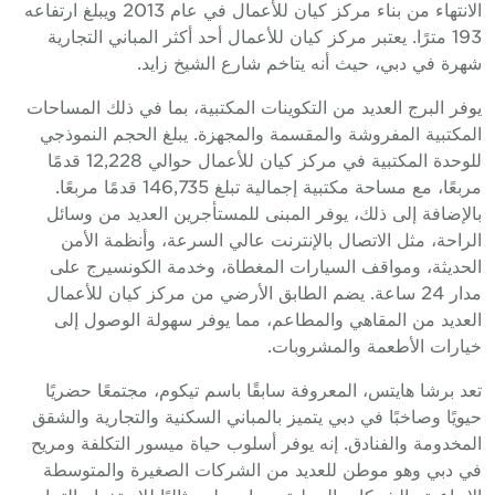
الانتهاء من بناء مركز كيان للأعمال في عام 2013 ويبلغ ارتفاعه
193 مترًا. يعتبر مركز كيان للأعمال أحد أكثر المباني التجارية
هرة في دبي، حيث أنه يتاخم شارع الشيخ زايد.
وفر البرج العديد من التكوينات المكتبية، بما في ذلك المساحات
لمكتبية المفروشة والمقسمة والمجهزة. يبلغ الحجم النموذجي
للوحدة المكتبية في مركز كيان للأعمال حوالي 12,228 قدمًا
مربعًا، مع مساحة مكتبية إجمالية تبلغ 146,735 قدمًا مربعًا.
الإضافة إلى ذلك، يوفر المبنى للمستأجرين العديد من وسائل
لراحة، مثل الاتصال بالإنترنت عالي السرعة، وأنظمة الأمن
لحديثة، ومواقف السيارات المغطاة، وخدمة الكونسيرج على
مدار 24 ساعة. يضم الطابق الأرضي من مركز كيان للأعمال
لعديد من المقاهي والمطاعم، مما يوفر سهولة الوصول إلى
يارات الأطعمة والمشروبات.
عد برشا هايتس، المعروفة سابقًا باسم تيكوم، مجتمعًا حضريًا
يويًا وصاخبًا في دبي يتميز بالمباني السكنية والتجارية والشقق
لمخدومة والفنادق. إنه يوفر أسلوب حياة ميسور التكلفة ومريح
ي دبي وهو موطن للعديد من الشركات الصغيرة والمتوسطة
لإبداعية والشركات المحلية، مما يجعله مثاليًا للاستخدام التجاري