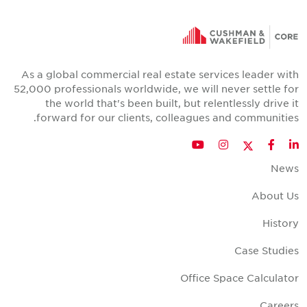
As a global commercial real estate services leader wit
52,000 professionals worldwide, we will never settle fo
the world that's been built, but relentlessly drive i
forward for our clients, colleagues and communities
Twitter
YouTube
Instagram
Facebook
LinkedIn
New
About U
Histor
Case Studie
Office Space Calculato
Career