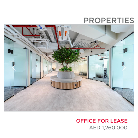
PROPERTIE
E
OFFICE FOR LEASE
8
AED 1,260,000