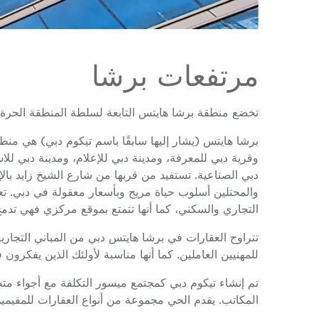
مرتفعات برشا
تخضع منطقة برشا هايتس التابعة لسلطة المنطقة الحرة لل
برشا هايتس (يشار إليها سابقًا باسم تيكوم دبي) هي من
وقرية دبي للمعرفة، ومدينة دبي للإعلام، ومدينة دبي للاست
دبي الصناعية. تستفيد من قربها من شارع الشيخ زايد با
والمحتلين أسلوب حياة مريح وبأسعار معقولة في دبي. تعد
التجاري والسكني، كما أنها تتمتع بموقع مركزي فهي تد
تتراوح العقارات في برشا هايتس دبي من المباني التجا
للمهنيين العاملين. كما أنها مناسبة لأولئك الذين يفكرو
تم إنشاء تيكوم دبي كمجتمع ميسور التكلفة مع أجواء م
المكاتب. يقدم الحي مجموعة من أنواع العقارات للمقيمين مع أكثر من 12500 وحدة سكنية عبر 95 مشروعًا مكتملًا في المنطقة، معظمها 