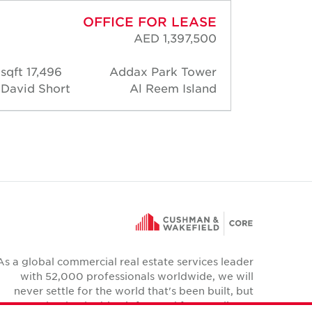
OFFICE FOR LEASE
AED 1,397,500
17,496 sqft
Addax Park Tower
1,98
David Short
Al Reem Island
David 
As a global commercial real estate services leader
with 52,000 professionals worldwide, we will
never settle for the world that's been built, but
relentlessly drive it forward for our clients,