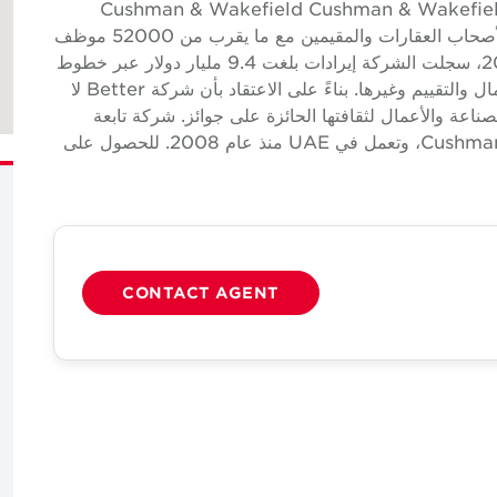
 المطاعم والمقاهي حول Cushman & Wakefield Cushman & Wakefield (NYSE:
CWK) هي شركة خدمات عقارية تجارية عالمية رائدة لأصحاب العقارات والمقيمين مع ما يقرب من 52000 موظف
في ما يقرب من 400 مكتب و 60 بلدان. في عام 2024، سجلت الشركة إيرادات بلغت 9.4 مليار دولار عبر خطوط
خدماتها الأساسية من الخدمات والتأجير وأسواق رأس المال والتقييم وغيرها. بناءً على الاعتقاد بأن شركة Better لا
ناعة والأعمال لثقافتها الحائزة على جوائز. شركة تابعة
مملوكة ومدارة بشكل مستقل لشركة Cushman & Wakefield، وتعمل في UAE منذ عام 2008. للحصول على
CONTACT AGENT