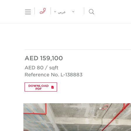
tion Menu
Open Search Menu
عربي
AED 159,100
AED 80 / sqft
Reference No. L-138883
DOWNLOAD
PDF