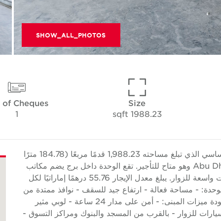
SHOW_ALL_PHOTOS
 of Cheques
Size
1
1988.23 sqft
تقدم Cushman & Wakefield Core هذا المكتب الأساسي الذي تبلغ مساحته 1,988.23 قدمًا مربعًا (184.78 مترًا
مربعًا) في برج أداإكس، مدينة الأنوار، جزيرة الريم، Abu Dhabi وهو متاح للتأجير. تقع الوحدة داخل برج يضم مكاتب
ومناطق بيع بالتجزئة في الطابق الأرضي ومواقف سيارات واسعة للزوار. يبلغ معدل الإيجار 55.76 درهمًا إماراتيًا لكل
ًا سنويًا. ميزات الوحدة: - مساحة فعالة - ارتفاع جيد للسقف - نوافذ ممتدة من
الأرض حتى السقف - مناظر رائعة - تشطيبات عالية الجودة ميزات المبنى: - أمن على مدار 24 ساعة - لوبي مثير
رات للزوار - بالقرب من المسجد والبنوك ومراكز التسوق -