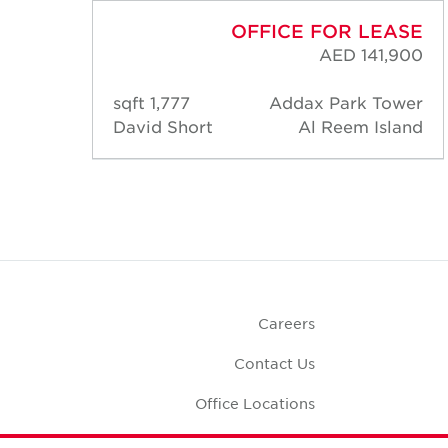
ASE
OFFICE FOR LEASE
,100
AED 141,900
ower
1,777 sqft
Addax Park Tower
land
David Short
Al Reem Island
Careers
Contact Us
Office Locations
Corporate Social