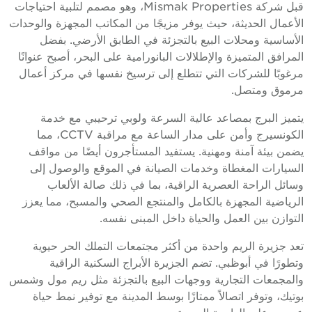
قبل شركة Mismak Properties، وهو مصمم لتلبية احتياجات
لأعمال الحديثة، حيث يوفر مزيجًا من المكاتب المجهزة والوحدات
لأساسية ومحلات البيع بالتجزئة في الطابق الأرضي. بفضل
لمرافق المتميزة والإطلالات البانورامية على البحر، أصبح عنوانًا
رغوبًا للشركات التي تتطلع إلى ترسيخ نفسها في مركز أعمال
رموق ومتصل.
تميز البرج بمصاعد عالية السرعة ولوبي ترحيبي مع خدمة
الكونسيرج وأمن على مدار الساعة مع مراقبة CCTV، مما
ضمن بيئة آمنة ومهنية. يستفيد المستأجرون أيضًا من مواقف
لسيارات المغطاة وخدمات الصيانة في الموقع والوصول إلى
سائل الراحة العصرية الراقية، بما في ذلك صالة الألعاب
لرياضية المجهزة بالكامل والمنتجع الصحي والمسبح، مما يعزز
لتوازن بين العمل والحياة داخل المبنى نفسه.
عد جزيرة الريم واحدة من أكثر مجتمعات التملك الحر حيوية
تطورًا في أبوظبي. تضم الجزيرة الأبراج السكنية الراقية
المجمعات التجارية ووجهات البيع بالتجزئة مثل ريم مول وشمس
وتيك، وتوفر اتصالاً ممتازًا بوسط المدينة مع توفير نمط حياة
صري على الواجهة البحرية.