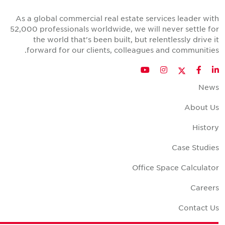
As a global commercial real estate services leader wit
52,000 professionals worldwide, we will never settle fo
the world that's been built, but relentlessly drive i
forward for our clients, colleagues and communities
Twitter
YouTube
Instagram
Facebook
LinkedIn
New
About U
Histor
Case Studie
Office Space Calculato
Career
Contact U