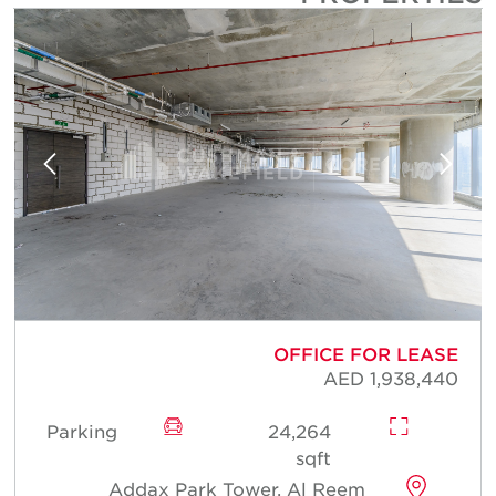
E
OFFICE FOR LEASE
0
AED 1,938,440
Parking
24,264
sqft
Addax Park Tower, Al Reem