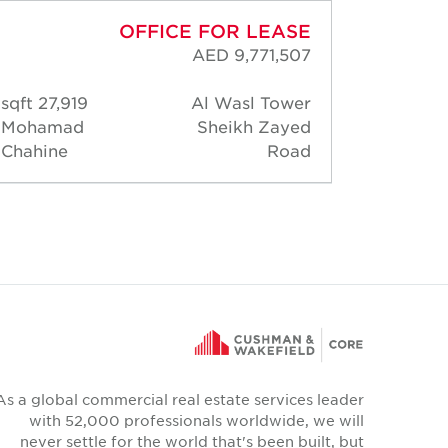
OFFICE FOR LEASE
AED 9,771,507
27,919 sqft
Al Wasl Tower
2,9
Mohamad
Sheikh Zayed
Warre
Chahine
Road
Gonsa
As a global commercial real estate services leader
with 52,000 professionals worldwide, we will
never settle for the world that's been built, but