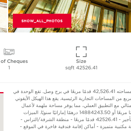
SHOW_ALL_PHOTOS
 of Cheques
Size
1
42526.41 sqft
Cushman & Wakefield Core هو مكتب جديد تبلغ مساحته 42,526.41 قدمًا مربعًا في برج وصل. تقع الوحدة في
ر متعدد الاستخدامات يضم 113,000 قدم مربع من المساحات التجارية الرئيسية. يقع هذا الهيكل الأيقوني
ويدمج التطور بشكل مثالي مع التطبيق العملي، مما يوفر مساحة ملهمة لأعمال
اليوم. يبلغ معدل الإيجار السنوي 350 درهمًا إماراتيًا/قدمًا مربعًا أو 14884243.50 درهمًا إماراتيًا سنويًا. الميزات
الرئيسية - مكتب جديد (طوابق كاملة) - منطقة قابلة للتأجير - 42526.41 قدمًا مربعًا - منطقة الشرفة/التراس -
احة مكتبية متميزة - أماكن إقامة فندقية فاخرة في الموقع -