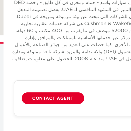
مجموعة مختارة من المطاعم الراقية في الموقع - موقف سيارات واسع - حمام ومخزن في كل طابق - رخصة DED
يوفر برج الوصل بيئة استثنائية للشركات التي تتطلع إلى التميز في المشهد التنافسي لـ UAE. بفضل تصميمه المذهل
ووسائل الراحة الراقية، يعد هذا المشروع الأساس المثالي للشركات التي تبحث عن بيئة مرموقة ومريحة في Dubai.
حول Cushman & Wakefield Cushman & Wakefield (NYSE: CWK) هي شركة خدمات عقارية تجارية
عالمية رائدة لأصحاب العقارات وشاغليها مع ما يقرب من 52000 موظف في ما يقرب من 400 مكتب و 60 دولة.
2، سجلت الشركة إيرادات بلغت 9.5 مليار دولار عبر خدماتها الأساسية للممتلكات والمرافق وإدارة
ت الأخرى. كما حصلت على العديد من جوائز الصناعة والأعمال
لثقافتها الحائزة على جوائز والتزامها بالتنوع والإنصاف والشمول (DEI) والاستدامة والمزيد. شركة تابعة مملوكة ومدارة
بشكل مستقل لشركة Cushman & Wakefield، وتعمل في UAE منذ عام 2008. للحصول على معلومات إضافية،
CONTACT AGENT