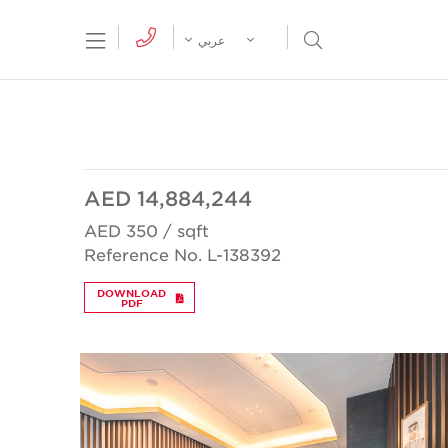
tion Menu
Open Search Menu
عربي
AED 14,884,244
AED 350 / sqft
Reference No. L-138392
DOWNLOAD
PDF