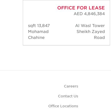
ASE
OFFICE FOR LEASE
,080
AED 4,846,384
ower
13,847 sqft
Al Wasl Tower
ayed
Mohamad
Sheikh Zayed
oad
Chahine
Road
Careers
Contact Us
Office Locations