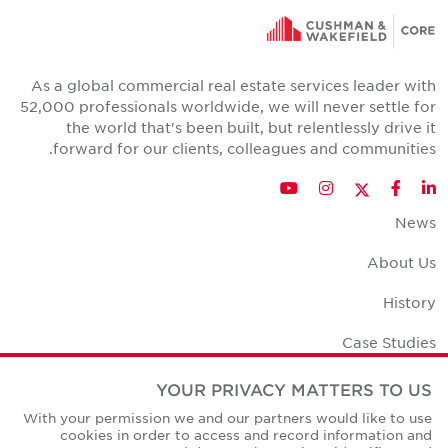
As a global commercial real estate services leader with
52,000 professionals worldwide, we will never settle for
the world that's been built, but relentlessly drive it
forward for our clients, colleagues and communities.
Twitter
YouTube
Instagram
Facebook
LinkedIn
News
About Us
History
Case Studies
Office Space Calculator
YOUR PRIVACY MATTERS TO US
With your permission we and our partners would like to use
Careers
cookies in order to access and record information and