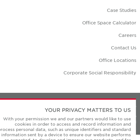
Case Studie
Office Space Calculato
Career
Contact U
Office Location
Corporate Social Responsibilit
Privacy Policie
YOUR PRIVACY MATTERS TO US
© Copyright Cushman & Wakefield Core 20
With your permission we and our partners would like to use
All Rights Reserved
cookies in order to access and record information and
process personal data, such as unique identifiers and standard
information sent by a device to ensure our website performs
as expected, to develop and improve our products, and for