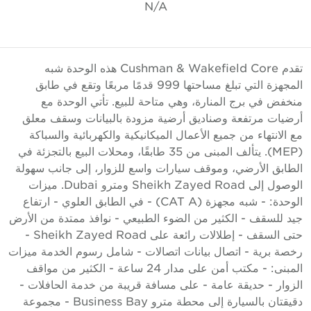
N/A
تقدم Cushman & Wakefield Core هذه الوحدة شبه
المجهزة التي تبلغ مساحتها 999 قدمًا مربعًا وتقع في طابق
نخفض في برج المنارة، وهي متاحة للبيع. تأتي الوحدة مع
رضيات مرتفعة وصناديق أرضية مزودة بالبيانات وسقف معلق
ع الانتهاء من جميع الأعمال الميكانيكية والكهربائية والسباكة
(MEP). يتألف المبنى من 35 طابقًا، ومحلات البيع بالتجزئة في
لطابق الأرضي، وموقف سيارات واسع للزوار، إلى جانب سهولة
الوصول إلى Sheikh Zayed Road ومترو Dubai. ميزات
الوحدة: - شبه مجهزة (CAT A) - في الطابق العلوي - ارتفاع
يد للسقف - الكثير من الضوء الطبيعي - نوافذ ممتدة من الأرض
حتى السقف - إطلالات رائعة على Sheikh Zayed Road -
خصة برية - اتصال بيانات اتصالات - شامل رسوم الخدمة ميزات
المبنى: - مكتب أمن على مدار 24 ساعة - الكثير من مواقف
لزوار - حديقة عامة - على مسافة قريبة من خدمة الحافلات -
دقيقتان بالسيارة إلى محطة مترو Business Bay - مجموعة