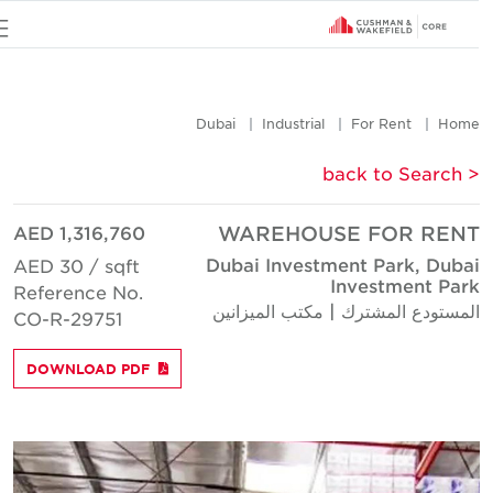
u
Dubai
Industrial
For Rent
Hom
< back to Searc
AED 1,316,760
WAREHOUSE FOR REN
Dubai Investment Park, Duba
AED 30 / sqft
Investment Par
Reference No.
لمستودع المشترك | مكتب الميزانين
CO-R-29751
DOWNLOAD PDF