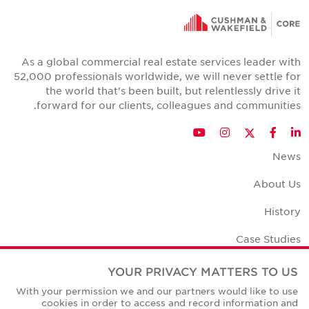
As a global commercial real estate services leader with
52,000 professionals worldwide, we will never settle for
the world that's been built, but relentlessly drive it
forward for our clients, colleagues and communities.
Twitter
YouTube
Instagram
Facebook
LinkedIn
News
About Us
History
Case Studies
Office Space Calculator
YOUR PRIVACY MATTERS TO US
With your permission we and our partners would like to use
Careers
cookies in order to access and record information and