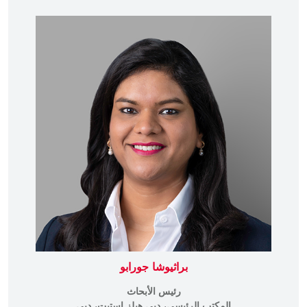
براثيوشا جورابو
رئيس الأبحاث
المكتب الرئيسي، دبي هيلز استيت، دبي