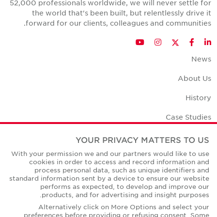
52,000 professionals worldwide, we will never settle for
the world that's been built, but relentlessly drive it
forward for our clients, colleagues and communities.
Twitter
YouTube
Instagram
Facebook
LinkedIn
News
About Us
History
Case Studies
Office Space Calculator
YOUR PRIVACY MATTERS TO US
With your permission we and our partners would like to use
Careers
cookies in order to access and record information and
process personal data, such as unique identifiers and
Contact Us
standard information sent by a device to ensure our website
performs as expected, to develop and improve our
Office Locations
products, and for advertising and insight purposes.
Alternatively click on More Options and select your
Corporate Social Responsibility
preferences before providing or refusing consent. Some