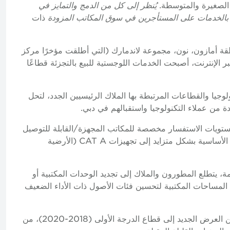
الصغيرة والمتوسطة.
يُنظر إلى كل من الدمج والتمايز في
بالخدمات على المستأجرين في سوق المكاتب المزودة
ذات
قة أمازون، نون، مجموعة لاندمارك (التي أطلقت مؤخرًا مركز
ر الإنترنت، أصبحت الخدمات اللوجستية للبيع بالتجزئة قطاعًا
لوجيا والقطاعات المرتبطة بها الملاك الرئيسيين الجدد، لتحل
تويات الاستفسار مخصصة للمكاتب المجهزة/القابلة للتوصيل
والتشغيل، فإننا نتوقع من الملاك تحويل غلافهم وأصولهم الأساسية بشكل متزايد إلى تجهيزات CAT A (الأرضية
 يتطلع المطورون والملاك إلى تجديد الوحدات المكتبية أو
ي المساحات المكتبية لتحسين فئات الأصول ذات الأداء الضعيف
مع وصول أكثر من 61٪ من العرض الجديد إلى قطاع الدرجة الأولى (2018-2020)، من