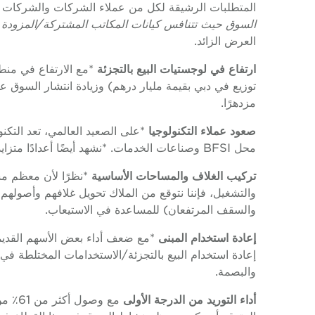
المتطلبات الرشيقة لكل من عملاء الشركات والشركات 
السوق حيث تتنافس كيانات المكاتب المشتركة/المزودة 
العرض الزائد.
ارتفاع في لوجستيات البيع بالتجزئة
*مع الارتفاع في منط
توزيع في دبي بقيمة مليار درهم) وزيادة انتشار السوق عب
مزدهرًا.
صعود عملاء التكنولوجيا
*على الصعيد العالمي، تعد التكنو
محل BFSI وصناعات الخدمات. *نشهد أيضًا أعدادًا متزايدة من عملاء التكنولوجيا واستقبالهم في دبي.
تركيب الغلاف والمساحات الأساسية
*نظرًا لأن معظم مس
والسقف المرتفعان) للمساعدة في الاستيعاب.
إعادة استخدام المبنى
*مع ضعف أداء بعض الأسهم القديمة،
إعادة استخدام البيع بالتجزئة/الاستخدامات المختلطة ف
والبصمة.
أداء التوريد من الدرجة الأولى