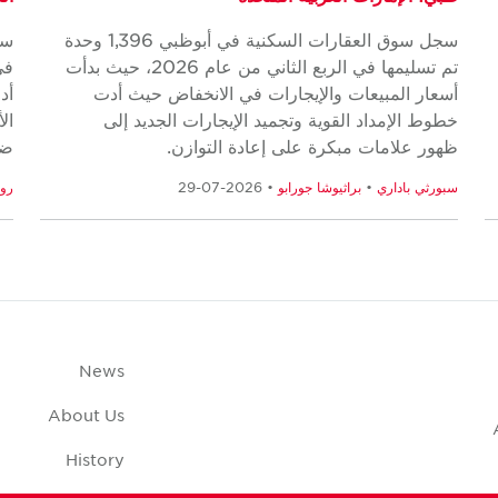
سجل سوق العقارات السكنية في أبوظبي 1,396 وحدة
سج
تم تسليمها في الربع الثاني من عام 2026، حيث بدأت
في
أسعار المبيعات والإيجارات في الانخفاض حيث أدت
أد
خطوط الإمداد القوية وتجميد الإيجارات الجديد إلى
ال
ظهور علامات مبكرة على إعادة التوازن.
ضا
سبورثي باداري
•
براثيوشا جورابو
• 2026-07-29
رو
News
About Us
History