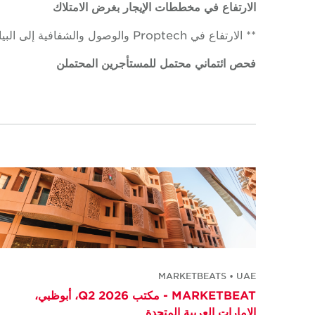
الارتفاع في مخططات الإيجار بغرض الامتلاك
** الارتفاع في Proptech والوصول والشفافية إلى البيانات العقارية**
فحص ائتماني محتمل للمستأجرين المحتملن
MARKETBEATS • UAE
MARKETBEAT - مكتب Q2 2026، أبوظبي،
الإمارات العربية المتحدة