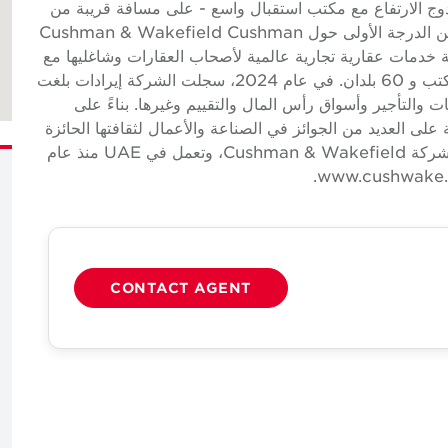
- لوبي مزدوج الارتفاع مع مكتب استقبال واسع - على مسافة قريبة من
محطة الحافلات ومحطة مترو DIFC - مساحة مكتبية من الدرجة الأولى حول Cushman & Wakefield Cushman
 شركة رائدة شركة خدمات عقارية تجارية عالمية لأصحاب العقارات وشاغليها مع
ما يقرب من 52000 موظف في ما يقرب من 400 مكتب و 60 بلدان. في عام 2024، سجلت الشركة إيرادات بلغت
ات والتأجير وأسواق رأس المال والتقييم وغيرها. بناءً على
دًا، حصلت الشركة على العديد من الجوائز في الصناعة والأعمال لثقافتها الحائزة
على جوائز. شركة تابعة مملوكة ومدارة بشكل مستقل لشركة Cushman & Wakefield، وتعمل في UAE منذ عام
CONTACT AGENT