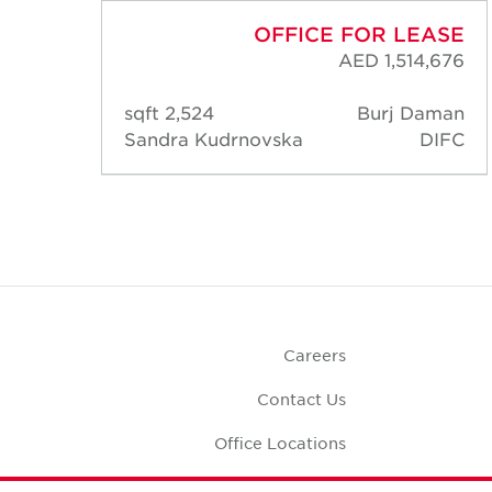
ASE
OFFICE FOR LEASE
,201
AED 1,514,676
aman
2,524 sqft
Burj Daman
DIFC
Sandra Kudrnovska
DIFC
Careers
Contact Us
Office Locations
Corporate Social