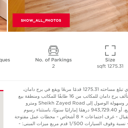
SHOW_ALL_PHOTOS
ques
No. of Parkings
Size
2
1275.31 sqft
تقدم Cushman & Wakefield Core هذا المكتب الذي تبلغ مساحته 1275.31 قدمًا مربعًا ويقع في برج دامان،
DIFC. يوفر مكان الإقامة مساحتين لوقوف السيارات. يتألف برج دامان للمكاتب من 16 طابقًا للمكاتب ومنطقة بيع
بالتجزئة في الطابق الأرضي وموقف سيارات واسع للزوار وسهولة الوصول إلى Sheikh Zayed Road ومترو
Dubai. يبلغ سعر الإيجار 740 درهمًا إماراتيًا للقدم المربع، أو 943,729.40 درهمًا إماراتيًا سنويًا، باستثناء رسوم
الخدمة. ميزات الوحدة: - مجهزة ومفروشة - حفلات استقبال - غرف اجتماعات × 8 أشخاص - محطات عمل مفتوحة
× 8 أشخاص - مكتب المديرين - رخصة المنطقة الحرة - نسبة وقوف السيارات 1/500 قدم مربع ميزات المبنى: -