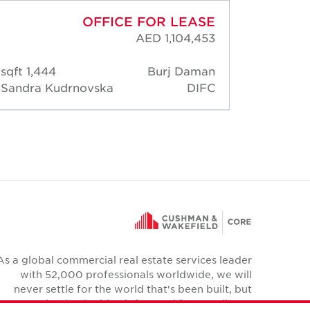
OFFICE FOR LEASE
AED 1,104,453
1,444 sqft
Burj Daman
2,0
Sandra Kudrnovska
DIFC
Sandr
As a global commercial real estate services leader
with 52,000 professionals worldwide, we will
never settle for the world that's been built, but
relentlessly drive it forward for our clients,