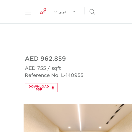
tion Menu
Open Search Menu
عربي
AED 962,859
AED 755 / sqft
Reference No. L-140955
DOWNLOAD
PDF