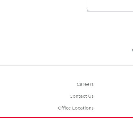
Careers
Contact Us
Office Locations
Corporate Social
Responsibility
Office S