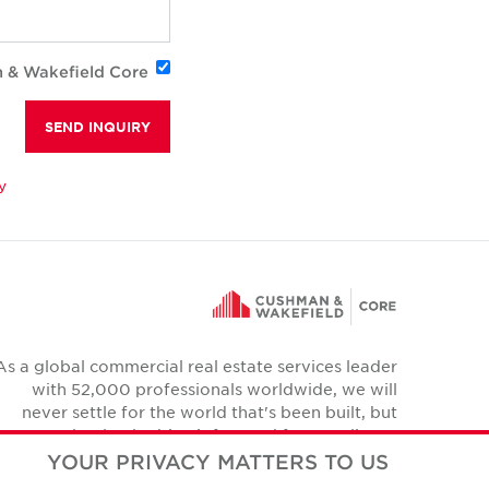
n & Wakefield Core
SEND INQUIRY
y
As a global commercial real estate services leader
with 52,000 professionals worldwide, we will
never settle for the world that's been built, but
relentlessly drive it forward for our clients,
colleagues and communities.
YOUR PRIVACY MATTERS TO US