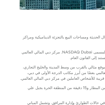
الحديثة ومساحات البيع بالتجزئة الديناميكية ومراكز
تم تأسيس مركز دبي المالي العالمي (DIFC) كأول منطقة مالية حرة في المنطقة تحتوي على أحد سوقي البورصة في دبي المسمى NASDAQ Dubai. مركز دبي المالي العالمي
تند إلى القانون العام.
وقع مثالي بالقرب من وسط المدينة والخليج التجاري،
عالمي بعضًا من أبرز مكاتب الدرجة الأولى في دبي،
 قريبة للأشخاص العاملين في مركز دبي المالي العالمي.
يقع مركز دبي المالي العالمي خلف أبراج الإمارات ومركز دبي التجاري العالمي، ويتمتع بموقع مثالي على بعد 10 دقائق فقط من المطار و15 دقيقة من المنطقة الحرة بجبل علي
في حالات الطوارئ وإدارة المرافق. وتشمل المباني