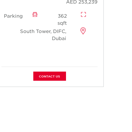
AED 253,239
Parking
362
Park
sqft
South Tower, DIFC,
Dubai
CONTACT US