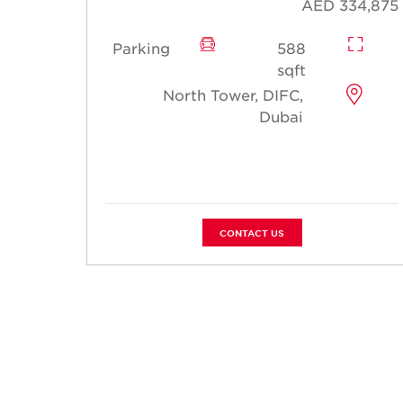
61,500
AED 334,875
Parking
588
sqft
North Tower, DIFC,
Dubai
CONTACT US