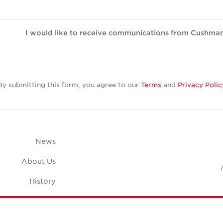
I would like to receive communications from Cushma
By submitting this form, you agree to our
Terms
and
Privacy Polic
News
About Us
History
Case Studies
pace Calculator