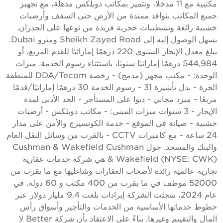
مكتبية مع 11 مدخلًا، وتتميز بمكاتب دوبلكس مذهلة، مع تجهيز
ميع المكاتب بنوافذ ممتدة من الأرض حتى السقف وأرضيات
شبية رائعة وتشطيبات حجرية فريدة من نوعها على الجدران.
يسهل الوصول إليه إلى Sheikh Zayed Road ومترو Dubai.
يبلغ معدل الإيجار السنوي 220 درهمًا إماراتيًا للقدم المربع، أو
544,984 درهمًا إماراتيًا سنويًا، باستثناء رسوم الخدمة. ميزات
الوحدة: - مكتب مجهز (مدمج) - رخصة DDA/Tecom للمنطقة
الحرة - بدل تأشيرة 31 - رسوم الخدمة 30 درهمًا إماراتيًا/قدمًا
ربعًا - مبرد مجاني - ديوا على المستأجر - الحد الأدنى لمدة
الإيجار - 3 سنوات ميزات المبنى: - مكاتب دوبلكس - أرضيات
شبية - صيانة في الموقع - خدمة الكونسيرج والأمن على مدار
24 ساعة - مع كاميرات CCTV - بالقرب من وسائل النقل العام
والبنك والمسجد. حول Cushman & Wakefield Cushman
& Wakefield (NYSE: CWK) هي شركة خدمات عقارية
جارية عالمية رائدة لأصحاب العقارات وشاغليها مع ما يقرب من
52000 موظف في ما يقرب من 400 مكتب و 60 دولة. في
عام 2024، سجلت الشركة إيرادات بلغت 9.4 مليار دولار عبر
طوط خدماتها الأساسية من الخدمات والتأجير وأسواق رأس
المال والتقييم وغيرها. بناءً على الاعتقاد بأن شركة Better لا