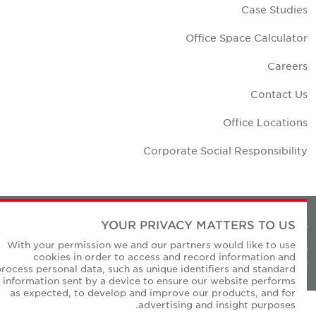
Case Studie
Office Space Calculato
Career
Contact U
Office Location
Corporate Social Responsibilit
YOUR PRIVACY MATTERS TO US
Privacy Policie
With your permission we and our partners would like to use
© Copyright Cushman & Wakefield Core 20
cookies in order to access and record information and
All Rights Reserved
process personal data, such as unique identifiers and standard
information sent by a device to ensure our website performs
as expected, to develop and improve our products, and for
advertising and insight purposes.